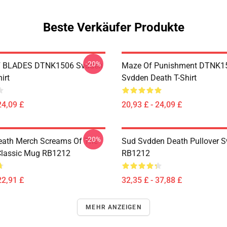
Beste Verkäufer Produkte
-20%
 BLADES DTNK1506 Svdden
Maze Of Punishment DTNK1
irt
Svdden Death T-Shirt
24,09 £
20,93 £ - 24,09 £
-20%
eath Merch Screams Of The
Sud Svdden Death Pullover S
lassic Mug RB1212
RB1212
22,91 £
32,35 £ - 37,88 £
MEHR ANZEIGEN