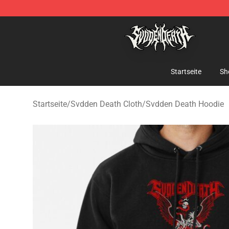
Svdden Death Shop - Official Svdden Death Merchandi
Startseite
Sh
Startseite
/
Svdden Death Cloth
/
Svdden Death Hoodie