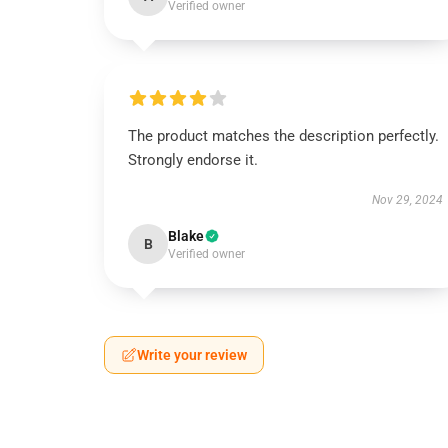
Verified owner
The product matches the description perfectly.
Strongly endorse it.
Nov 29, 2024
Blake
B
Verified owner
Write your review