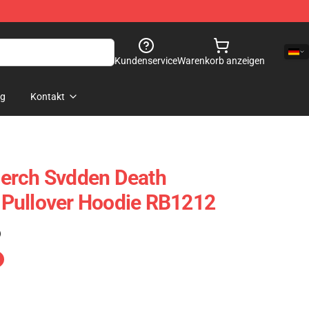
Kundenservice
Warenkorb anzeigen
og
Kontakt
erch Svdden Death
Pullover Hoodie RB1212
)