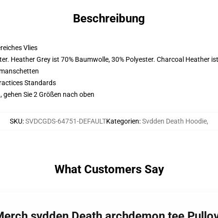
Beschreibung
eiches Vlies
er. Heather Grey ist 70% Baumwolle, 30% Polyester. Charcoal Heather i
nmanschetten
ractices Standards
, gehen Sie 2 Größen nach oben
SKU
:
SVDCGDS-64751-DEFAULT
Kategorien
:
Svdden Death Hoodie
,
What Customers Say
 Merch svdden Death archdemon tee Pull