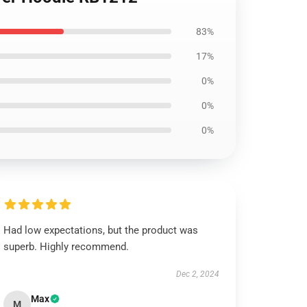
83%
17%
0%
0%
0%
Had low expectations, but the product was
superb. Highly recommend.
Dec 2, 2024
Max
M