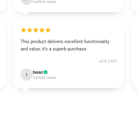
Verified owner
This product delivers excellent functionality
and value; it’s a superb purchase.
Jul 8, 2024
Isaac
I
Verified owner