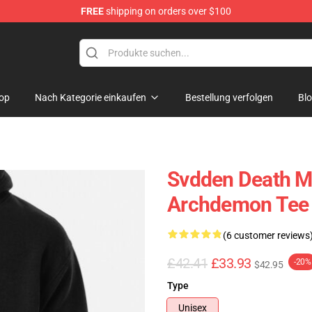
FREE
shipping on orders over $100
se Store
op
Nach Kategorie einkaufen
Bestellung verfolgen
Bl
Svdden Death M
Archdemon Tee 
(6 customer reviews
£42.41
£33.93
-20%
$42.95
Type
Unisex