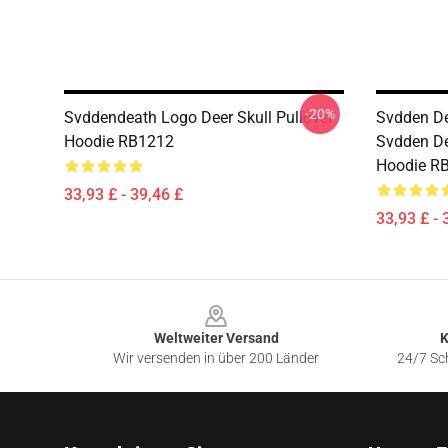
-20%
Svddendeath Logo Deer Skull Pullover
Svdden De
Hoodie RB1212
Svdden De
Hoodie R
33,93 £ - 39,46 £
33,93 £ - 
Footer
Weltweiter Versand
K
Wir versenden in über 200 Länder
24/7 Sch