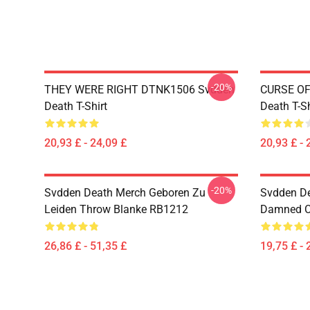
-20%
THEY WERE RIGHT DTNK1506 Svdden
CURSE OF
Death T-Shirt
Death T-Sh
20,93 £ - 24,09 £
20,93 £ - 
-20%
Svdden Death Merch Geboren Zu
Svdden D
Leiden Throw Blanke RB1212
Damned C
26,86 £ - 51,35 £
19,75 £ - 