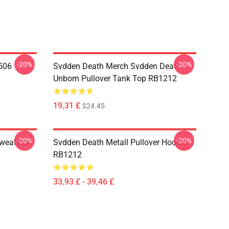
-20%
-20%
506
Svdden Death Merch Svdden Death
Unborn Pullover Tank Top RB1212
19,31 £
$24.45
-20%
-20%
weatshirt
Svdden Death Metall Pullover Hoodie
RB1212
33,93 £ - 39,46 £