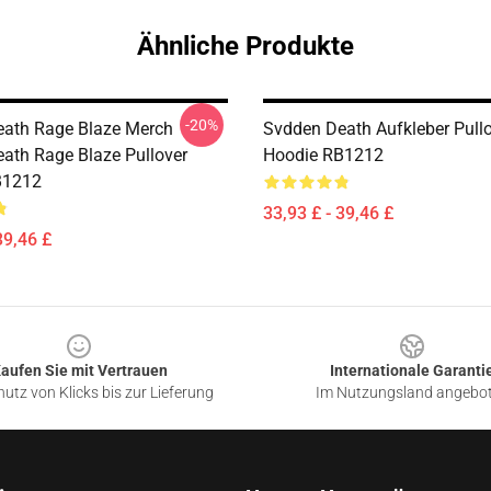
Ähnliche Produkte
-20%
ath Rage Blaze Merch
Svdden Death Aufkleber Pull
ath Rage Blaze Pullover
Hoodie RB1212
B1212
33,93 £ - 39,46 £
39,46 £
aufen Sie mit Vertrauen
Internationale Garanti
utz von Klicks bis zur Lieferung
Im Nutzungsland angebo