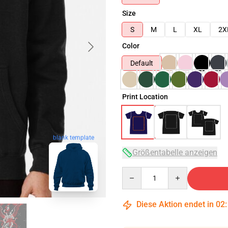
Size
S
M
L
XL
2X
Color
Default
Print Location
blank template
Größentabelle anzeigen
Quantity
Diese Aktion endet in
02