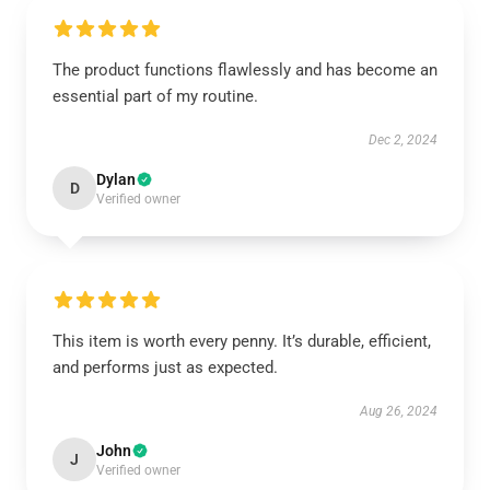
The product functions flawlessly and has become an
essential part of my routine.
Dec 2, 2024
Dylan
D
Verified owner
This item is worth every penny. It’s durable, efficient,
and performs just as expected.
Aug 26, 2024
John
J
Verified owner