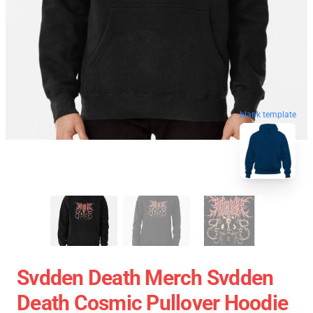
blank template
Svdden Death Merch Svdden
Death Cosmic Pullover Hoodie