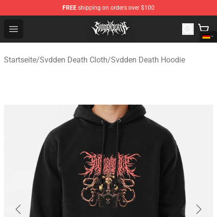
FREE
shipping on orders over $100
Svdden Death Shop - Official Svdden Death Merchandise
Open menu
Startseite
/
Svdden Death Cloth
/
Svdden Death Hoodie