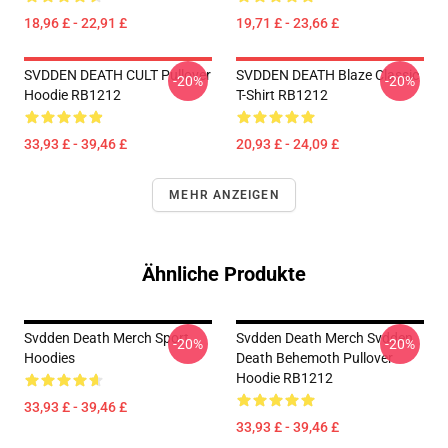
18,96 £ - 22,91 £
19,71 £ - 23,66 £
SVDDEN DEATH CULT Pullover
SVDDEN DEATH Blaze Classic
-20%
-20%
Hoodie RB1212
T-Shirt RB1212
33,93 £ - 39,46 £
20,93 £ - 24,09 £
MEHR ANZEIGEN
Ähnliche Produkte
Svdden Death Merch Sport
Svdden Death Merch Svdden
-20%
-20%
Hoodies
Death Behemoth Pullover
Hoodie RB1212
33,93 £ - 39,46 £
33,93 £ - 39,46 £