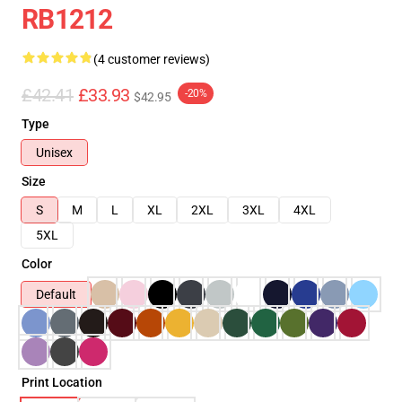
RB1212
(4 customer reviews)
£42.41
£33.93
-20%
$42.95
Type
Unisex
Size
S
M
L
XL
2XL
3XL
4XL
5XL
Color
Default
Print Location