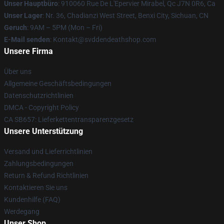
Unser Hauptbüro
: 910060 Rue De L'Epervier Mirabel, Qc J7N 0R6, Ca
Unser Lager
: Nr. 36, Chadianzi West Street, Benxi City, Sichuan, CN
Geruch
: 9AM – 5PM (Mon – Fri)
E-Mail senden
: Kontakt@svddendeathshop.com
Unsere Firma
Über uns
Allgemeine Geschäftsbedingungen
Datenschutzrichtlinien
DMCA - Copyright Policy
CA SB657: Lieferkettentransparenzgesetz
Unsere Unterstützung
Versand und Lieferrichtlinien
Zahlungsbedingungen
Return & Refund Richtlinien
Kontaktieren Sie uns
Kundenhilfe (FAQ)
Werdegang
Unser Shop