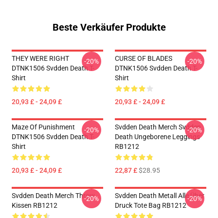
Beste Verkäufer Produkte
THEY WERE RIGHT
CURSE OF BLADES
-20%
-20%
DTNK1506 Svdden Death T-
DTNK1506 Svdden Death T-
Shirt
Shirt
20,93 £ - 24,09 £
20,93 £ - 24,09 £
Maze Of Punishment
Svdden Death Merch Svdden
-20%
-20%
DTNK1506 Svdden Death T-
Death Ungeborene Leggings
Shirt
RB1212
20,93 £ - 24,09 £
22,87 £
$28.95
Svdden Death Merch Throw
Svdden Death Metall Alle Über
-20%
-20%
Kissen RB1212
Druck Tote Bag RB1212