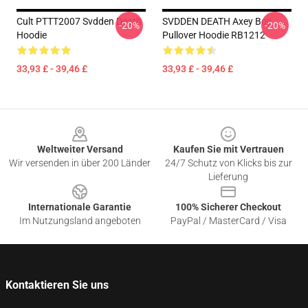
Cult PTTT2007 Svdden Death
SVDDEN DEATH Axey Boy
-20%
-20%
Hoodie
Pullover Hoodie RB1212
33,93 £ - 39,46 £
33,93 £ - 39,46 £
Footer
Weltweiter Versand
Kaufen Sie mit Vertrauen
Wir versenden in über 200 Länder
24/7 Schutz von Klicks bis zur
Lieferung
Internationale Garantie
100% Sicherer Checkout
Im Nutzungsland angeboten
PayPal / MasterCard / Visa
Kontaktieren Sie uns