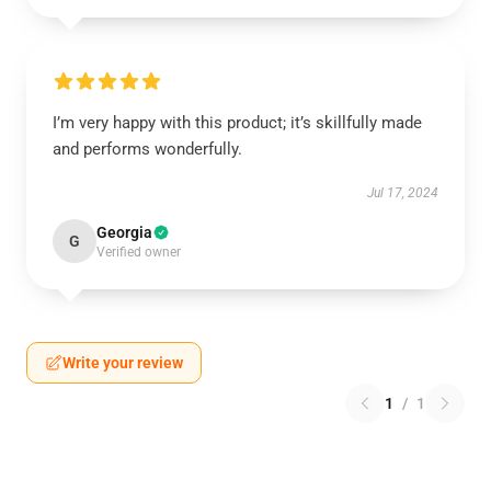
I’m very happy with this product; it’s skillfully made
and performs wonderfully.
Jul 17, 2024
Georgia
G
Verified owner
Write your review
1
/
1