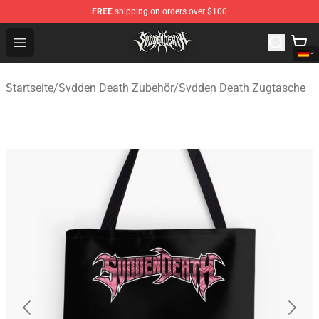
FREE
shipping on orders over $100
Svdden Death Shop - Official Svdden Death Merchandise
Open menu
Startseite
/
Svdden Death Zubehör
/
Svdden Death Zugtasche