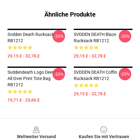
Ähnliche Produkte
Svdden Death Rucksack
SVDDEN DEATH Blaze
-20%
-20%
RB1212
Rucksack RB1212
29,15 £ - 32,78 £
29,15 £ - 32,78 £
Svddendeath Logo Deer Skull
SVDDEN DEATH Coffin
-20%
-20%
All Over Print Tote Bag
Rucksack RB1212
RB1212
29,15 £ - 32,78 £
19,71 £ - 23,66 £
Footer
Weltweiter Versand
Kaufen Sie mit Vertrauen