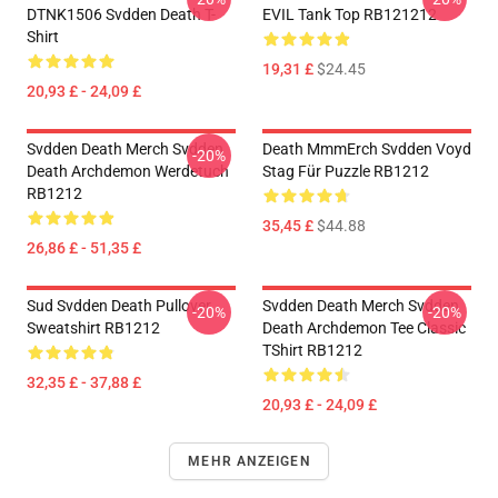
DTNK1506 Svdden Death T-
EVIL Tank Top RB121212
Shirt
19,31 £
$24.45
20,93 £ - 24,09 £
Svdden Death Merch Svdden
Death MmmErch Svdden Voyd
-20%
Death Archdemon Werdetuch
Stag Für Puzzle RB1212
RB1212
35,45 £
$44.88
26,86 £ - 51,35 £
Sud Svdden Death Pullover
Svdden Death Merch Svdden
-20%
-20%
Sweatshirt RB1212
Death Archdemon Tee Classic
TShirt RB1212
32,35 £ - 37,88 £
20,93 £ - 24,09 £
MEHR ANZEIGEN