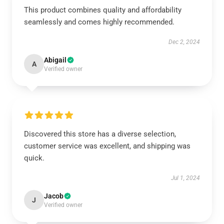
This product combines quality and affordability
seamlessly and comes highly recommended.
Dec 2, 2024
Abigail
A
Verified owner
Discovered this store has a diverse selection,
customer service was excellent, and shipping was
quick.
Jul 1, 2024
Jacob
J
Verified owner