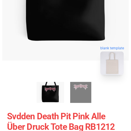
blank template
Svdden Death Pit Pink Alle
Über Druck Tote Bag RB1212