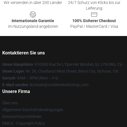
Wir versenden in über 200 Länder
24/7 Schutz von Klicks bis zur
Lieferung
Internationale Garantie
100% Sicherer Checkout
Im Nutzungsland angeboten
PayPal / MasterCard / Visa
Kontaktieren Sie uns
Unser Hauptbüro
: 910060 Rue De L'Epervier Mirabel, Qc J7N 0R6, Ca
Unser Lager
: Nr. 36, Chadianzi West Street, Benxi City, Sichuan, CN
Geruch
: 9AM – 5PM (Mon – Fri)
E-Mail senden
: Kontakt@svddendeathshop.com
Unsere Firma
Über uns
Allgemeine Geschäftsbedingungen
Datenschutzrichtlinien
DMCA - Copyright Policy