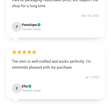
Careful packaging, reasonable price, will support the
shop for a long time.
Nov 28, 2024
Penelope
P
Verified owner
The item is well-crafted and works perfectly. I'm
extremely pleased with my purchase.
Jul 1, 2024
Ella
E
Verified owner