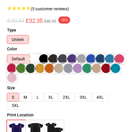
(5 customer reviews)
£40.44
£32.35
-20%
$40.95
Type
Unisex
Color
Default
Size
S
M
L
XL
2XL
3XL
4XL
5XL
Print Location