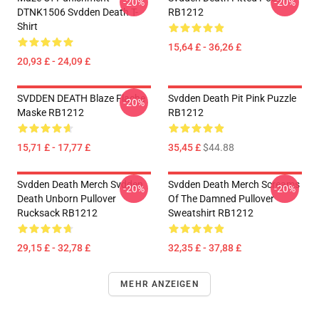
-20%
-20%
DTNK1506 Svdden Death T-
RB1212
Shirt
15,64 £ - 36,26 £
20,93 £ - 24,09 £
SVDDEN DEATH Blaze Flache
Svdden Death Pit Pink Puzzle
-20%
Maske RB1212
RB1212
15,71 £ - 17,77 £
35,45 £
$44.88
Svdden Death Merch Svdden
Svdden Death Merch Screams
-20%
-20%
Death Unborn Pullover
Of The Damned Pullover
Rucksack RB1212
Sweatshirt RB1212
29,15 £ - 32,78 £
32,35 £ - 37,88 £
MEHR ANZEIGEN