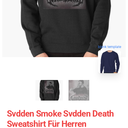
blank template
Svdden Smoke Svdden Death
Sweatshirt Für Herren