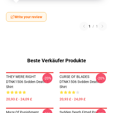
Write your review
1
/
1
Beste Verkäufer Produkte
THEY WERE RIGHT
CURSE OF BLADES
-20%
-20%
DTNK1506 Svdden Death T-
DTNK1506 Svdden Death T-
Shirt
Shirt
20,93 £ - 24,09 £
20,93 £ - 24,09 £
Maze Of Punishment
Svdden Death Fitted Poster