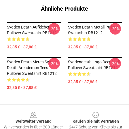
Ähnliche Produkte
Svdden Death Aufkleber
Svdden Death Metall Pullover
-20%
-20%
Pullover Sweatshirt RB1212
Sweatshirt RB1212
32,35 £ - 37,88 £
32,35 £ - 37,88 £
Svdden Death Merch Svdden
Svddendeath Logo Deer Skull
-20%
-20%
Death Archdemon Tees
Pullover Sweatshirt RB1212
Pullover Sweatshirt RB1212
32,35 £ - 37,88 £
32,35 £ - 37,88 £
Footer
Weltweiter Versand
Kaufen Sie mit Vertrauen
Wir versenden in über 200 Länder
24/7 Schutz von Klicks bis zur