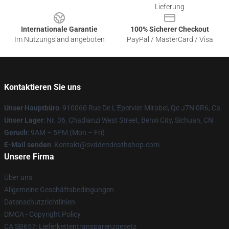
Lieferung
Internationale Garantie
100% Sicherer Checkout
Im Nutzungsland angeboten
PayPal / MasterCard / Visa
Kontaktieren Sie uns
Unser Hauptbüro
: 910060 Rue De L'Epervier Mirabel, Qc J7N 0R6, Ca
Unser Lager
: Nr. 36, Chadianzi West Street, Benxi City, Sichuan, CN
Geruch
: 9AM – 5PM (Mon – Fri)
E-Mail senden
: Kontakt@svddendeathshop.com
Unsere Firma
Über uns
Allgemeine Geschäftsbedingungen
Datenschutzrichtlinien
DMCA - Copyright Policy
CA SB657: Lieferkettentransparenzgesetz