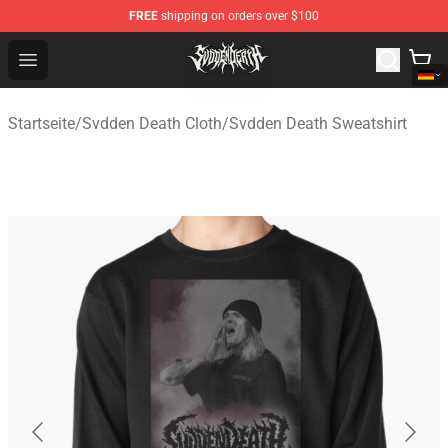
FREE
shipping on orders over $100
Svdden Death Shop - Official Svdden Death Merchandise
Open menu
Startseite
/
Svdden Death Cloth
/
Svdden Death Sweatshirt