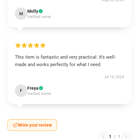
Aug 30, 2024
Molly
M
Verified owner
This item is fantastic and very practical. It’s well-
made and works perfectly for what I need.
Jul 14, 2024
Freya
F
Verified owner
Write your review
1
/
1