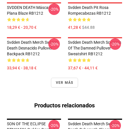
SVDDEN DEATH Máscara
Svdden Death Pit Rosa
-20%
Plana Blaze RB1212
Rompecabezas RB1212
18,29 € - 20,70 €
41,28 €
$44.88
Svdden Death Merch Svdden
Svdden Death Merch Screams
-20%
-20%
Death Desnacido Pullover
Of The Damned Pullover
Backpack RB1212
Sweatshirt RB1212
33,94 € - 38,18 €
37,67 € - 44,11 €
VER MÁS
Productos relacionados
SON OF THE ECLIPSE
Svdden Death Merch Svdden
-20%
-20%