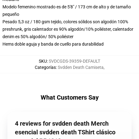
Modelo femenino mostrado es de 5'8" / 173 cm de alto y de tamaño
pequeño
Pesado 5,3 oz / 180 gsm tejido, colores sólidos son algodón 100%
preshrunk, gris calentador es 90% algodón/10% poliéster, calentador
denim es 50% algodón/ 50% poliéster
Hems doble aguja y banda de cuello para durabilidad
SKU
:
SVDCGDS-39359-DEFAULT
Categorías
:
Svdden Death Camiseta
,
What Customers Say
4 reviews for svdden death Merch
esencial svdden death TShirt clásico