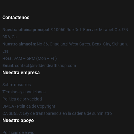
Contáctenos
Nuestra oficina principal
: 910060 Rue De L'Epervier Mirabel, Qc J7N
0R6, Ca
Nuestro almacén
: No 36, Chadianzi West Street, Benxi City, Sichuan,
CN
Hora
: 9AM – 5PM (Mon – Fri)
Email
: contact@svddendeathshop.com
Nuestra empresa
Sobre nosotros
Términos y condiciones
Política de privacidad
DMCA - Política de Copyright
CA SB657: Ley de transparencia en la cadena de suministro
Nuestro apoyo
Políticas de envío