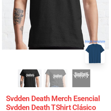
blank template
Svdden Death Merch Esencial
Svdden Death TShirt Clásico