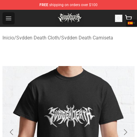
FREE
shipping on orders over $100
Svdden Death Shop - Official Svdden Death Merchandise
Open menu
Inicio
/
Svdden Death Cloth
/
Svdden Death Camiseta