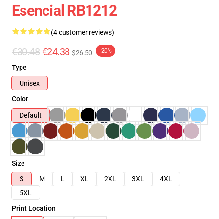
Esencial RB1212
(4 customer reviews)
€30.48
€24.38
-20%
$26.50
Type
Unisex
Color
Default
Size
S
M
L
XL
2XL
3XL
4XL
5XL
Print Location