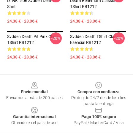
DTNK1506 Svdden Death T-
Death Behemoth Classic
Shirt
TShirt RB1212
24,38 € - 28,06 €
24,38 € - 28,06 €
Svdden Death Pit Pink Classic
Svdden Death TShirt Clásico
-20%
-20%
TShirt RB1212
Esencial RB1212
24,38 € - 28,06 €
24,38 € - 28,06 €
Footer
Envío mundial
Compra con confianza
Enviamos a más de 200 países
Protegido 24/7 desde los clics
hasta la entrega
Garantía internacional
Pago 100% seguro
Ofrecido en el país de uso
PayPal / MasterCard / Visa