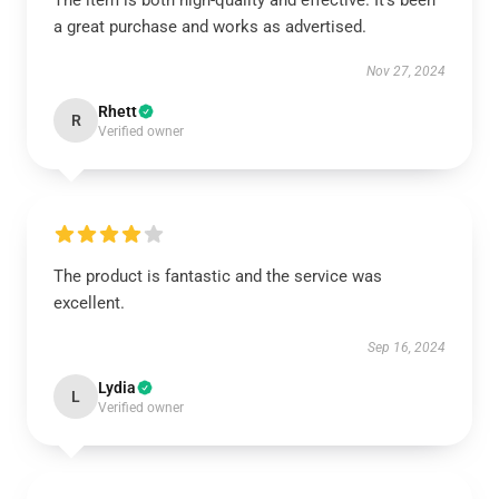
The item is both high-quality and effective. It’s been
a great purchase and works as advertised.
Nov 27, 2024
Rhett
R
Verified owner
The product is fantastic and the service was
excellent.
Sep 16, 2024
Lydia
L
Verified owner