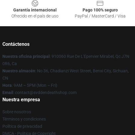
Garantía internacional
Pago 100% seguro
Ofrecido en el país de uso
PayPal / MasterCard / Visa
Contáctenos
Nuestra oficina principal
: 910060 Rue De L'Epervier Mirabel, Qc J7N
0R6, Ca
Nuestro almacén
: No 36, Chadianzi West Street, Benxi City, Sichuan,
CN
Hora
: 9AM – 5PM (Mon – Fri)
Email
: contact@svddendeathshop.com
Nuestra empresa
Sobre nosotros
Términos y condiciones
Política de privacidad
DMCA - Política de Copyright