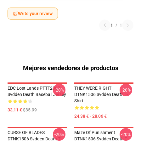
Write your review
1
/
1
Mejores vendedores de productos
EDC Lost Lands PTTT2007
THEY WERE RIGHT
-20%
-20%
Svdden Death Baseball Jersey
DTNK1506 Svdden Death T-
Shirt
33,11 €
$35.99
24,38 € - 28,06 €
CURSE OF BLADES
Maze Of Punishment
-20%
-20%
DTNK1506 Svdden Death T-
DTNK1506 Svdden Death T-