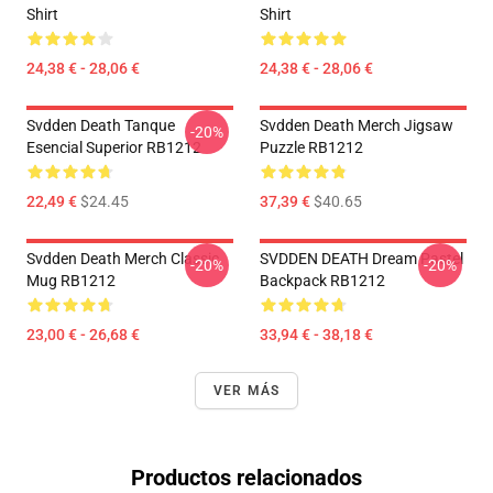
Shirt
Shirt
24,38 € - 28,06 €
24,38 € - 28,06 €
Svdden Death Tanque
Svdden Death Merch Jigsaw
-20%
Esencial Superior RB1212
Puzzle RB1212
22,49 €
$24.45
37,39 €
$40.65
Svdden Death Merch Classic
SVDDEN DEATH Dream Pastel
-20%
-20%
Mug RB1212
Backpack RB1212
23,00 € - 26,68 €
33,94 € - 38,18 €
VER MÁS
Productos relacionados