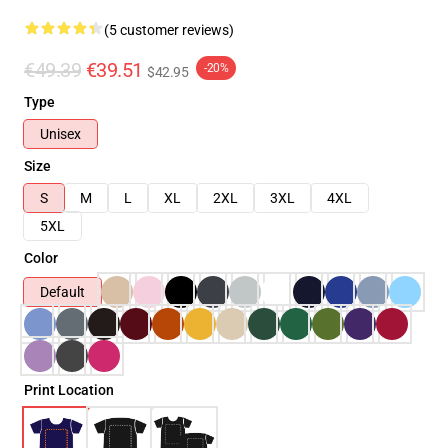
(5 customer reviews)
€49.39
€39.51
-20%
$42.95
Type
Unisex
Size
S
M
L
XL
2XL
3XL
4XL
5XL
Color
Default
Print Location