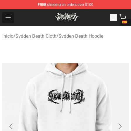
FREE
shipping on orders over $100
Svdden Death Shop - Official Svdden Death Merchandise
Open menu
Inicio
/
Svdden Death Cloth
/
Svdden Death Hoodie