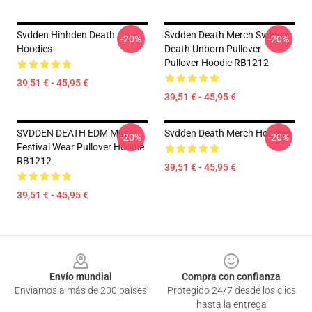
Svdden Hinhden Death
Svdden Death Merch Svdden
-20%
-20%
Hoodies
Death Unborn Pullover
Pullover Hoodie RB1212
39,51 € - 45,95 €
39,51 € - 45,95 €
SVDDEN DEATH EDM Music
Svdden Death Merch Hoodies
-20%
-20%
Festival Wear Pullover Hoodie
RB1212
39,51 € - 45,95 €
39,51 € - 45,95 €
Footer
Envío mundial
Compra con confianza
Enviamos a más de 200 países
Protegido 24/7 desde los clics
hasta la entrega