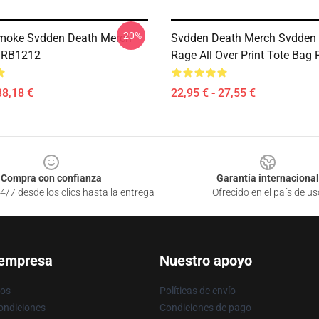
-20%
moke Svdden Death Merch
Svdden Death Merch Svdden
 RB1212
Rage All Over Print Tote Bag
38,18 €
22,95 € - 27,55 €
Compra con confianza
Garantía internacional
4/7 desde los clics hasta la entrega
Ofrecido en el país de us
 empresa
Nuestro apoyo
ros
Políticas de envío
ondiciones
Condiciones de pago