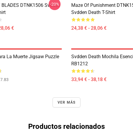
-20%
 BLADES DTNK1506 Svdden
Maze Of Punishment DTNK1
irt
Svdden Death T-Shirt
28,06 €
24,38 € - 28,06 €
ra La Muerte Jigsaw Puzzle
Svdden Death Mochila Esenci
RB1212
33,94 € - 38,18 €
7.83
VER MÁS
Productos relacionados