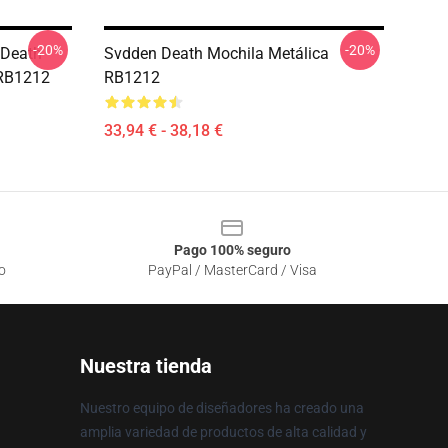
-20%
-20%
 Death
Svdden Death Mochila Metálica
 RB1212
RB1212
33,94 € - 38,18 €
Pago 100% seguro
o
PayPal / MasterCard / Visa
Nuestra tienda
Nuestro equipo de diseñadores ha creado una
amplia variedad de productos de alta calidad y