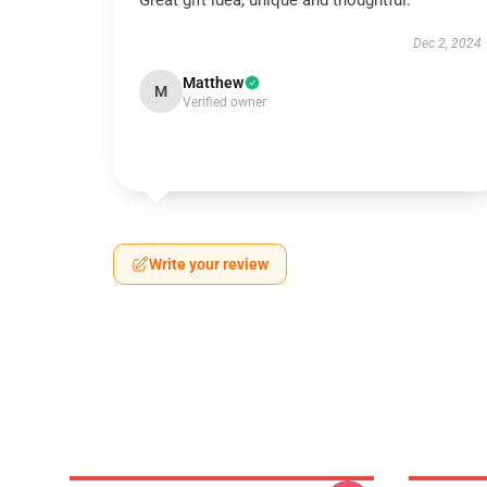
Great gift idea, unique and thoughtful.
Dec 2, 2024
Matthew
M
Verified owner
Write your review