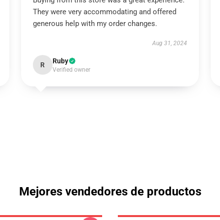
Buying from this store was a great experience.
They were very accommodating and offered
generous help with my order changes.
Aug 31, 2024
Ruby
R
Verified owner
Mejores vendedores de productos