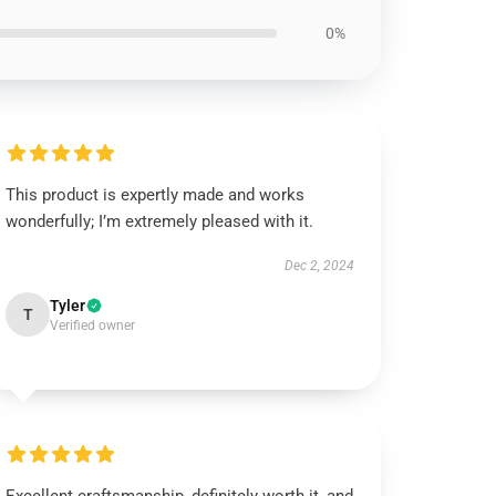
0%
This product is expertly made and works
wonderfully; I’m extremely pleased with it.
Dec 2, 2024
Tyler
T
Verified owner