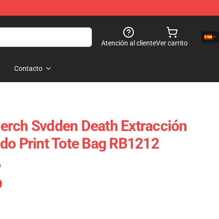
Atención al cliente
Ver carrito
Contacto
erch Svdden Death Extracción
do Print Tote Bag RB1212
)