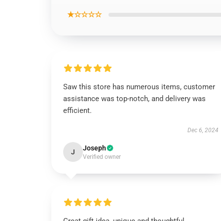
★☆☆☆☆
Saw this store has numerous items, customer
assistance was top-notch, and delivery was
efficient.
Dec 6, 2024
Joseph
J
Verified owner