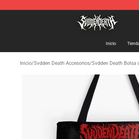
Svdden Death Shop - Official Svdden Death Merchandi
Inicio
Tiend
Inicio
/
Svdden Death Accesorios
/
Svdden Death Bolsa d