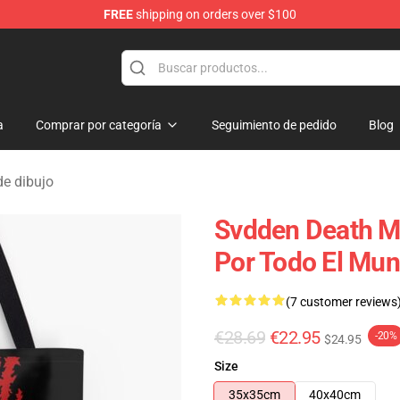
FREE
shipping on orders over $100
se Store
a
Comprar por categoría
Seguimiento de pedido
Blog
e dibujo
Svdden Death M
Por Todo El Mun
(7 customer reviews
€28.69
€22.95
-20%
$24.95
Size
35x35cm
40x40cm