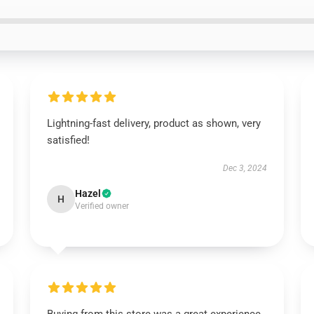
Lightning-fast delivery, product as shown, very
satisfied!
Dec 3, 2024
Hazel
H
Verified owner