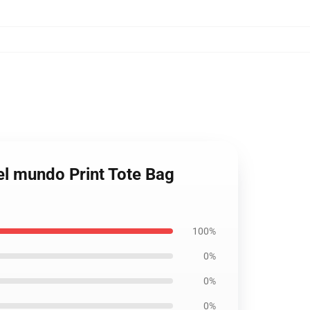
el mundo Print Tote Bag
100%
0%
0%
0%