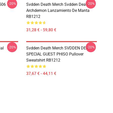
-20%
-20%
506
Svdden Death Merch Svdden Death
Archdemon Lanzamiento De Manta
RB1212
31,28 € - 59,80 €
-20%
-20%
al
Svdden Death Merch SVDDEN DEATH
SPECIAL GUEST PHISO Pullover
Sweatshirt RB1212
37,67 € - 44,11 €