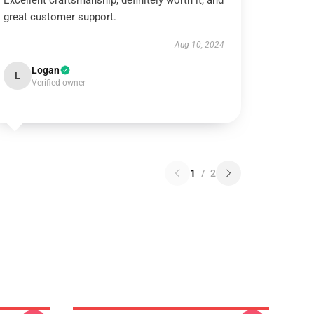
Excellent craftsmanship, definitely worth it, and
great customer support.
Aug 10, 2024
Logan
L
Verified owner
1
/
2