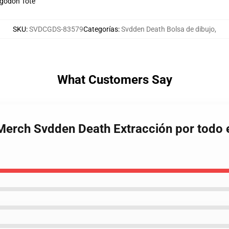
lgodón Tote
SKU
:
SVDCGDS-83579
Categorías
:
Svdden Death Bolsa de dibujo
,
What Customers Say
Merch Svdden Death Extracción por todo 