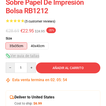
Sobre Papel De Impresión
Bolsa RB1212
(5 customer reviews)
€28.69
€22.95
-20%
$24.95
Size
35x35cm
40x40cm
Ver guía de tallas
Quantity
AÑADIR AL CARRITO
Esta venta termina en
02
:
05
:
53
Deliver to United States
Cost to ship:
$6.99