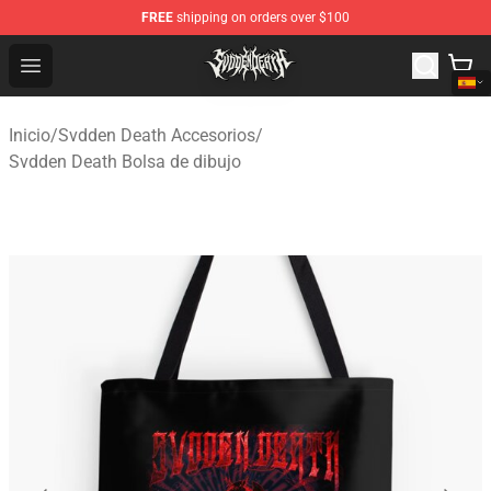
FREE
shipping on orders over $100
Svdden Death Shop - Official Svdden Death Merchandise
Open menu
Inicio
/
Svdden Death Accesorios
/
Svdden Death Bolsa de dibujo