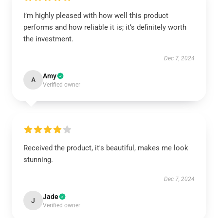
I’m highly pleased with how well this product
performs and how reliable it is; it’s definitely worth
the investment.
Dec 7, 2024
Amy
A
Verified owner
Received the product, it's beautiful, makes me look
stunning.
Dec 7, 2024
Jade
J
Verified owner