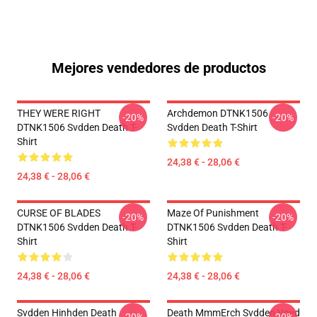
Mejores vendedores de productos
THEY WERE RIGHT
Archdemon DTNK1506
-20%
-20%
DTNK1506 Svdden Death T-
Svdden Death T-Shirt
Shirt
24,38 € - 28,06 €
24,38 € - 28,06 €
CURSE OF BLADES
Maze Of Punishment
-20%
-20%
DTNK1506 Svdden Death T-
DTNK1506 Svdden Death T-
Shirt
Shirt
24,38 € - 28,06 €
24,38 € - 28,06 €
Svdden Hinhden Death
Death MmmErch Svdden Voyd