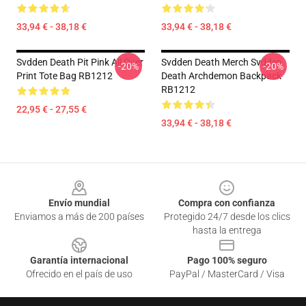
33,94 € - 38,18 €
33,94 € - 38,18 €
Svdden Death Pit Pink All Over
Svdden Death Merch Svdden
-20%
-20%
Print Tote Bag RB1212
Death Archdemon Backpack
RB1212
22,95 € - 27,55 €
33,94 € - 38,18 €
Footer
Envío mundial
Compra con confianza
Enviamos a más de 200 países
Protegido 24/7 desde los clics
hasta la entrega
Garantía internacional
Pago 100% seguro
Ofrecido en el país de uso
PayPal / MasterCard / Visa