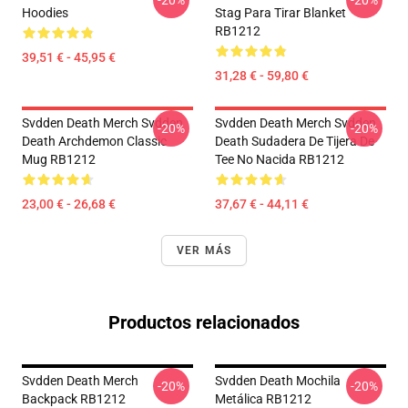
-20%
-20%
Hoodies
Stag Para Tirar Blanket
RB1212
39,51 € - 45,95 €
31,28 € - 59,80 €
Svdden Death Merch Svdden
Svdden Death Merch Svdden
-20%
-20%
Death Archdemon Classic
Death Sudadera De Tijera De
Mug RB1212
Tee No Nacida RB1212
23,00 € - 26,68 €
37,67 € - 44,11 €
VER MÁS
Productos relacionados
Svdden Death Merch
Svdden Death Mochila
-20%
-20%
Backpack RB1212
Metálica RB1212