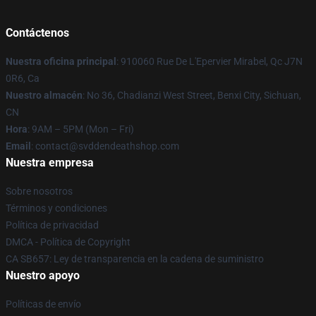
Contáctenos
Nuestra oficina principal
: 910060 Rue De L'Epervier Mirabel, Qc J7N
0R6, Ca
Nuestro almacén
: No 36, Chadianzi West Street, Benxi City, Sichuan,
CN
Hora
: 9AM – 5PM (Mon – Fri)
Email
: contact@svddendeathshop.com
Nuestra empresa
Sobre nosotros
Términos y condiciones
Política de privacidad
DMCA - Política de Copyright
CA SB657: Ley de transparencia en la cadena de suministro
Nuestro apoyo
Políticas de envío