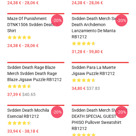
24,38 € - 28,06 €
24,38 € - 28,06 €
Maze Of Punishment
Svdden Death Merch Svdden
-20%
-20%
DTNK1506 Svdden Death T-
Death Archdemon
Shirt
Lanzamiento De Manta
RB1212
24,38 € - 28,06 €
31,28 € - 59,80 €
Svdden Death Rage Blaze
Svdden Para La Muerte
Merch Svdden Death Rage
Jigsaw Puzzle RB1212
Blaze Jigsaw Puzzle RB1212
34,80 €
$37.83
37,39 €
$40.65
Svdden Death Mochila
Svdden Death Merch SVDDEN
-20%
-20%
Esencial RB1212
DEATH SPECIAL GUEST
PHISO Pullover Sweatshirt
RB1212
33,94 € - 38,18 €