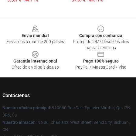
37,67 € - 44,11 €
37,67 € - 44,11 €
Footer
Envío mundial
Compra con confianza
Enviamos a más de 200 países
Protegido 24/7 desde los clics
hasta la entrega
Garantía internacional
Pago 100% seguro
Ofrecido en el país de uso
PayPal / MasterCard / Visa
Contáctenos
Nuestra oficina principal
: 910060 Rue De L'Epervier Mirabel, Qc J7N
0R6, Ca
Nuestro almacén
: No 36, Chadianzi West Street, Benxi City, Sichuan,
CN