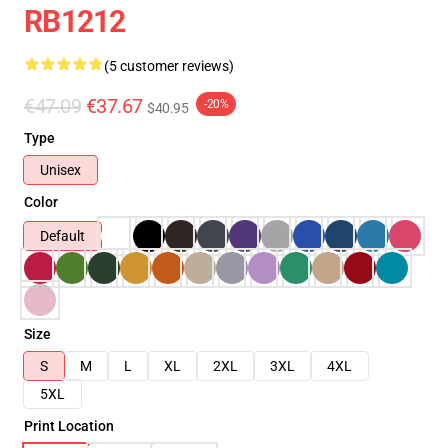
RB1212
(5 customer reviews)
€47.09
€37.67
-20%
$40.95
Type
Unisex
Color
Default
Size
S
M
L
XL
2XL
3XL
4XL
5XL
Print Location