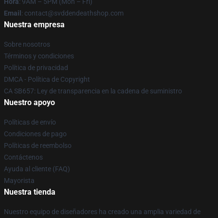
Hora
: 9AM – 5PM (Mon – Fri)
Email
: contact@svddendeathshop.com
Nuestra empresa
Sobre nosotros
Términos y condiciones
Política de privacidad
DMCA - Política de Copyright
CA SB657: Ley de transparencia en la cadena de suministro
Nuestro apoyo
Políticas de envío
Condiciones de pago
Políticas de reembolso
Contáctenos
Ayuda al cliente (FAQ)
Mayorista
Nuestra tienda
Nuestro equipo de diseñadores ha creado una amplia variedad de