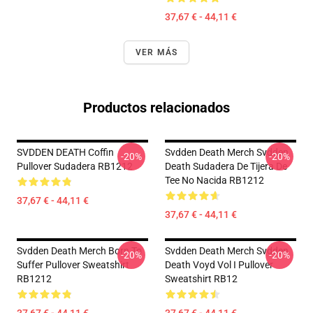
37,67 € - 44,11 €
VER MÁS
Productos relacionados
SVDDEN DEATH Coffin
Svdden Death Merch Svdden
-20%
-20%
Pullover Sudadera RB1212
Death Sudadera De Tijera De
Tee No Nacida RB1212
37,67 € - 44,11 €
37,67 € - 44,11 €
Svdden Death Merch Born To
Svdden Death Merch Svdden
-20%
-20%
Suffer Pullover Sweatshirt
Death Voyd Vol I Pullover
RB1212
Sweatshirt RB12