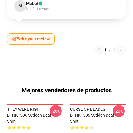
Mabel
M
Verified owner
Write your review
1
/
1
Mejores vendedores de productos
THEY WERE RIGHT
CURSE OF BLADES
-20%
-20%
DTNK1506 Svdden Death T-
DTNK1506 Svdden Death T-
Shirt
Shirt