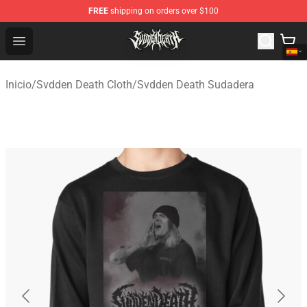
FREE
shipping on orders over $100
Svdden Death Shop - Official Svdden Death Merchandise
Open menu
Inicio
/
Svdden Death Cloth
/
Svdden Death Sudadera