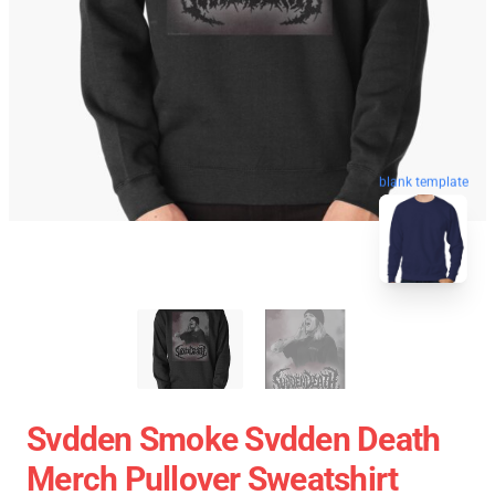
blank template
Svdden Smoke Svdden Death
Merch Pullover Sweatshirt