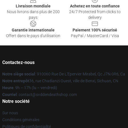
Livraison mondiale
Achetez en toute confiance
Nous livrons dans plus de 200
24/7 Protected from clicks to
pays
delivery
Garantie internationale
Paiement 100% sécurisé
Offert dans le pays d'utilisation
PayPal / MasterCard / Visa
Contactez-nous
Notre siège social
: 910060 Rue De L'Epervier Mirabel, Qc J7N 0R6, Ca
Notre entrepôt
36, rue Chadianzi Ouest, ville de Benxi, Sichuan, CN
Heure
: 9h – 17h (lu – vendredi)
Courriel
: contact@svddendeathshop.com
Notre société
Sur nous
Conditions générales
Politiques de confidentialité