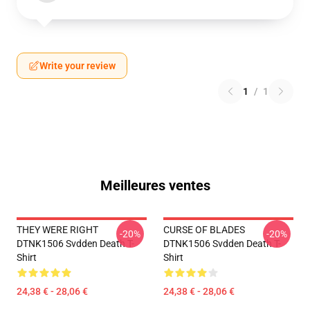
Write your review
1
/
1
Meilleures ventes
THEY WERE RIGHT
CURSE OF BLADES
-20%
-20%
DTNK1506 Svdden Death T-
DTNK1506 Svdden Death T-
Shirt
Shirt
24,38 € - 28,06 €
24,38 € - 28,06 €