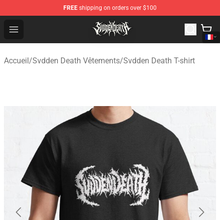
FREE
shipping on orders over $100
Svdden Death Shop - Official Svdden Death Merchandise
Open menu
Accueil
/
Svdden Death Vêtements
/
Svdden Death T-shirt