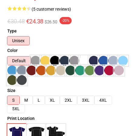
(5 customer reviews)
€30.48
€24.38
-20%
$26.50
Type
Unisex
Color
Default
Size
S
M
L
XL
2XL
3XL
4XL
5XL
Print Location