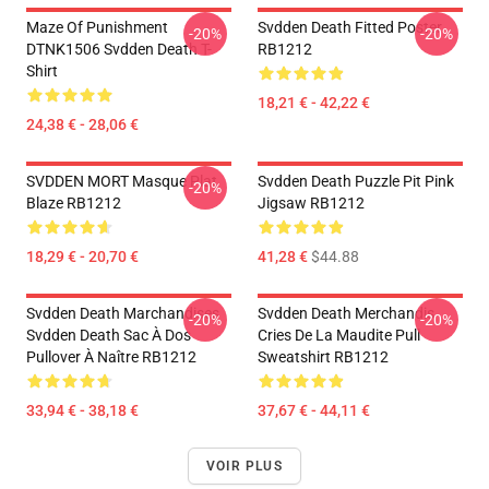
Maze Of Punishment
Svdden Death Fitted Poster
-20%
-20%
DTNK1506 Svdden Death T-
RB1212
Shirt
18,21 € - 42,22 €
24,38 € - 28,06 €
SVDDEN MORT Masque Plat
Svdden Death Puzzle Pit Pink
-20%
Blaze RB1212
Jigsaw RB1212
18,29 € - 20,70 €
41,28 €
$44.88
Svdden Death Marchandises
Svdden Death Merchandis
-20%
-20%
Svdden Death Sac À Dos
Cries De La Maudite Pull
Pullover À Naître RB1212
Sweatshirt RB1212
33,94 € - 38,18 €
37,67 € - 44,11 €
VOIR PLUS