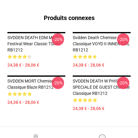
Produits connexes
SVDDEN DEATH EDM Music
Svdden Death Chemise
-20%
-20%
Festival Wear Classic TShirt
Classique VOYD II INNER EVIL
RB1212
RB1212
24,38 € - 28,06 €
24,38 € - 28,06 €
SVDDEN MORT Chemise
SVDDEN DEATH W PHISO
-20%
-20%
Classique Blaze RB1212
SPECIALE DE GUEST Chemise
Classique RB1212
24,38 € - 28,06 €
24,38 € - 28,06 €
Footer