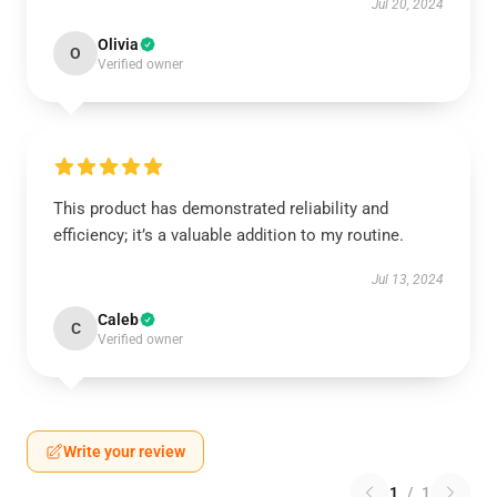
Jul 20, 2024
Olivia
O
Verified owner
This product has demonstrated reliability and
efficiency; it’s a valuable addition to my routine.
Jul 13, 2024
Caleb
C
Verified owner
Write your review
1
/
1