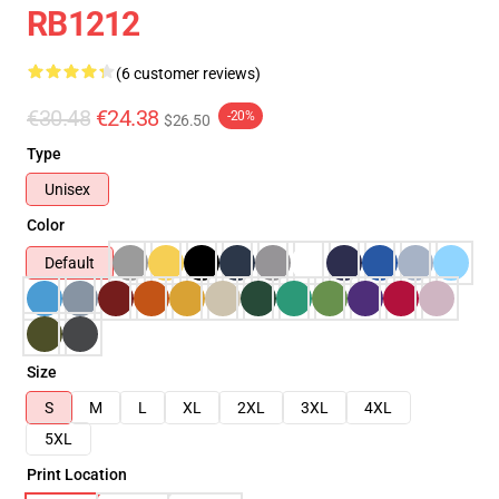
RB1212
(6 customer reviews)
€30.48
€24.38
-20%
$26.50
Type
Unisex
Color
Default
Size
S
M
L
XL
2XL
3XL
4XL
5XL
Print Location