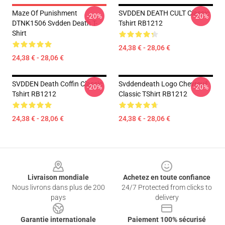
Maze Of Punishment
SVDDEN DEATH CULT Classic
-20%
-20%
DTNK1506 Svdden Death T-
Tshirt RB1212
Shirt
24,38 € - 28,06 €
24,38 € - 28,06 €
SVDDEN Death Coffin Classic
Svddendeath Logo Chevreuil
-20%
-20%
Tshirt RB1212
Classic TShirt RB1212
24,38 € - 28,06 €
24,38 € - 28,06 €
Footer
Livraison mondiale
Achetez en toute confiance
Nous livrons dans plus de 200
24/7 Protected from clicks to
pays
delivery
Garantie internationale
Paiement 100% sécurisé