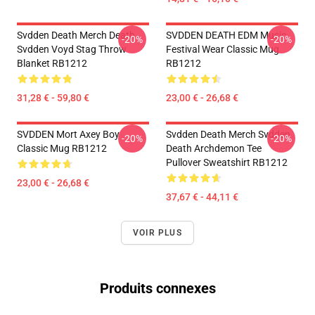
Svdden Death Merch Death
SVDDEN DEATH EDM Music
-20%
-20%
Svdden Voyd Stag Throw
Festival Wear Classic Mug
Blanket RB1212
RB1212
31,28 € - 59,80 €
23,00 € - 26,68 €
SVDDEN Mort Axey Boy
Svdden Death Merch Svdden
-20%
-20%
Classic Mug RB1212
Death Archdemon Tee
Pullover Sweatshirt RB1212
23,00 € - 26,68 €
37,67 € - 44,11 €
VOIR PLUS
Produits connexes