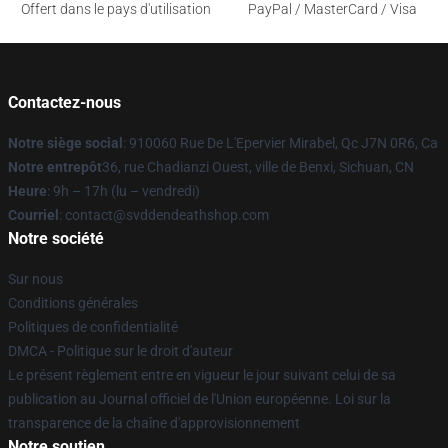
Offert dans le pays d'utilisation
PayPal / MasterCard / Visa
Contactez-nous
Notre siège social
: 910060 Rue De L'Epervier Mirabel, Qc J7N 0R6, Ca
Notre entrepôt
36, rue Chadianzi Ouest, ville de Benxi, Sichuan, CN
Heure
: 9h – 17h (lu – vendredi)
Courriel
: contact@svddendeathshop.com
Notre société
Sur nous
Conditions générales
Politiques de confidentialité
DMCA - Politique sur le droit d'auteur
Le présent règlement entre en vigueur le jour suivant celui de sa
publication au Journal officiel de l'Union européenne. Loi sur la
transparence de la chaîne d'approvisionnement
Notre soutien