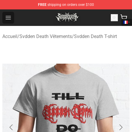
FREE
shipping on orders over $100
Svdden Death Shop - Official Svdden Death Merchandise
Open menu
Accueil
/
Svdden Death Vêtements
/
Svdden Death T-shirt