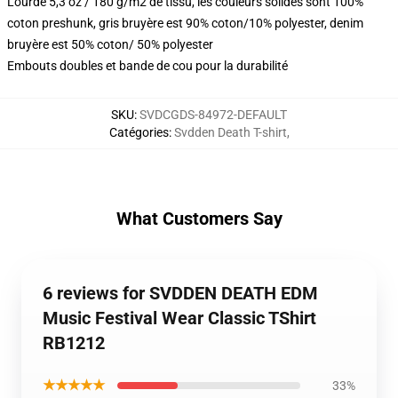
Lourde 5,3 oz / 180 g/m2 de tissu, les couleurs solides sont 100%
coton preshunk, gris bruyère est 90% coton/10% polyester, denim
bruyère est 50% coton/ 50% polyester
Embouts doubles et bande de cou pour la durabilité
SKU
:
SVDCGDS-84972-DEFAULT
Catégories
:
Svdden Death T-shirt
,
What Customers Say
6 reviews for SVDDEN DEATH EDM
Music Festival Wear Classic TShirt
RB1212
★★★★★
33%