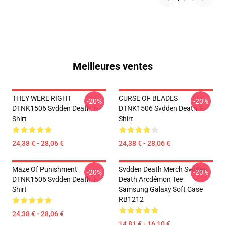
Meilleures ventes
THEY WERE RIGHT
CURSE OF BLADES
-20%
-20%
DTNK1506 Svdden Death T-
DTNK1506 Svdden Death T-
Shirt
Shirt
24,38 € - 28,06 €
24,38 € - 28,06 €
Maze Of Punishment
Svdden Death Merch Svdden
-20%
-20%
DTNK1506 Svdden Death T-
Death Arcdémon Tee
Shirt
Samsung Galaxy Soft Case
RB1212
24,38 € - 28,06 €
14,81 € - 16,10 €