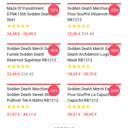
Maze Of Punishment
Svdden Death Merchandis Né
-20%
-20%
DTNK1506 Svdden Death T-
Pour Souffrir Réservoir Haut
Shirt
RB1212
24,38 € - 28,06 €
22,49 €
$24.45
Svdden Death Merch Svdden
Svdden Death Merch Svdden
-20%
-20%
Fumée Svdden Death
Death Archdemon Logo Flat
Réservoir Supérieur RB1212
Mask RB1212
22,49 €
$24.45
18,29 € - 20,70 €
Svdden Death Marchandises
Svdden Death Merch Est Né
-20%
-20%
Svdden Death Sweat-Shirt
Pour Souffrir La Capuche À
Pullover Tee À Naître RB1212
Capuche RB1212
37,67 € - 44,11 €
39,51 € - 45,95 €