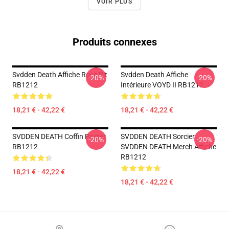
VOIR PLUS
Produits connexes
Svdden Death Affiche Rose Pit
Svdden Death Affiche
-20%
-20%
RB1212
Intérieure VOYD II RB1212
18,21 € - 42,22 €
18,21 € - 42,22 €
SVDDEN DEATH Coffin Poster
SVDDEN DEATH Sorcier
-20%
-20%
RB1212
SVDDEN DEATH Merch Affiche
RB1212
18,21 € - 42,22 €
18,21 € - 42,22 €
Footer