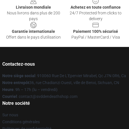
Livraison mondiale
Achetez en toute confiance
Nous livrons dans plus de 200
24/7 Protected from clicks to
pays
delivery
Garantie internationale
Paiement 100% sécurisé
Offert dans le pays d'utilisation
PayPal / MasterCard / Visa
Contactez-nous
Notre siège social
: 910060 Rue De L'Epervier Mirabel, Qc J7N 0R6, Ca
Notre entrepôt
36, rue Chadianzi Ouest, ville de Benxi, Sichuan, CN
Heure
: 9h – 17h (lu – vendredi)
Courriel
: contact@svddendeathshop.com
Notre société
Sur nous
Conditions générales
Politiques de confidentialité