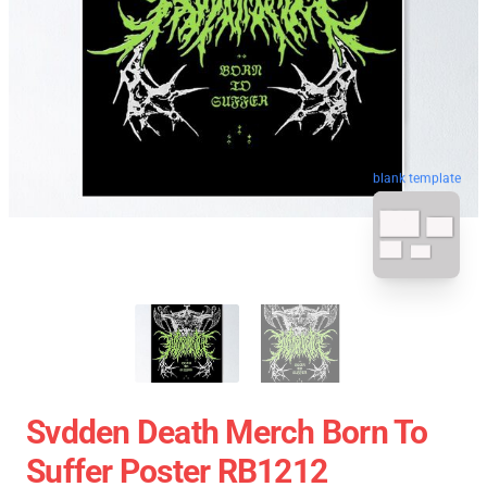
blank template
Svdden Death Merch Born To
Suffer Poster RB1212