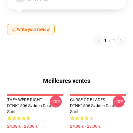
Write your review
1
/
1
Meilleures ventes
THEY WERE RIGHT
CURSE OF BLADES
-20%
-20%
DTNK1506 Svdden Death T-
DTNK1506 Svdden Death T-
Shirt
Shirt
24,38 € - 28,06 €
24,38 € - 28,06 €