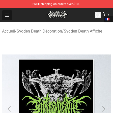
FREE
shipping on orders over $100
Svdden Death Shop - Official Svdden Death Merchandise
Open menu
Accueil
/
Svdden Death Décoration
/
Svdden Death Affiche