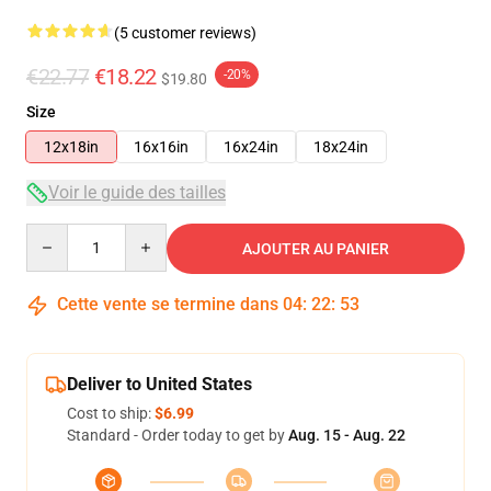
(5 customer reviews)
€22.77
€18.22
-20%
$19.80
Size
12x18in
16x16in
16x24in
18x24in
Voir le guide des tailles
Quantity
AJOUTER AU PANIER
Cette vente se termine dans
04
:
22
:
53
Deliver to United States
Cost to ship:
$6.99
Standard - Order today to get by
Aug. 15 - Aug. 22