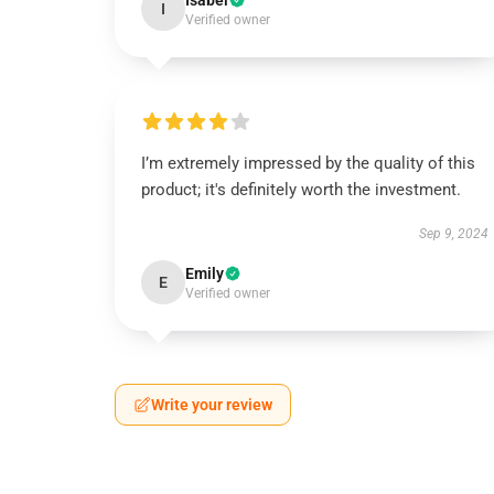
Isabel
I
Verified owner
I’m extremely impressed by the quality of this
product; it's definitely worth the investment.
Sep 9, 2024
Emily
E
Verified owner
Write your review