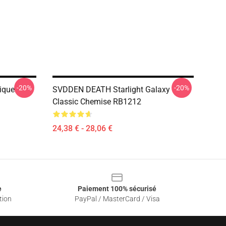
-20%
-20%
ique
SVDDEN DEATH Starlight Galaxy
Classic Chemise RB1212
24,38 € - 28,06 €
e
Paiement 100% sécurisé
tion
PayPal / MasterCard / Visa