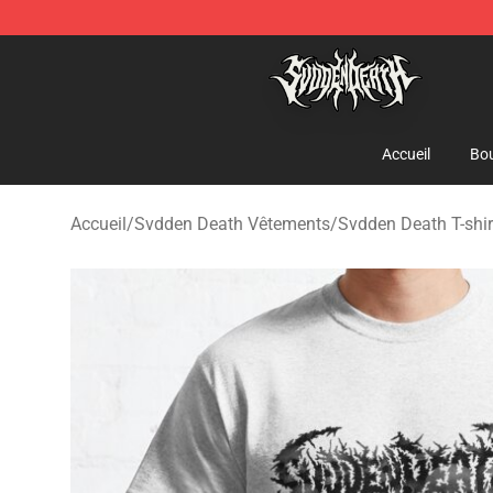
Svdden Death Shop - Official Svdden Death Merchandi
Accueil
Bou
Accueil
/
Svdden Death Vêtements
/
Svdden Death T-shir