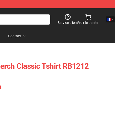
Service client
Voir le panier
Contact
rch Classic Tshirt RB1212
)