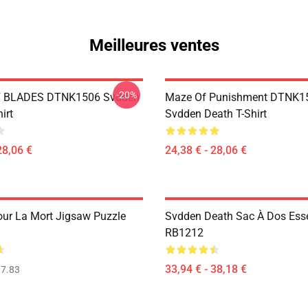
Meilleures ventes
-20%
 BLADES DTNK1506 Svdden
Maze Of Punishment DTNK1
irt
Svdden Death T-Shirt
28,06 €
24,38 € - 28,06 €
ur La Mort Jigsaw Puzzle
Svdden Death Sac À Dos Esse
RB1212
33,94 € - 38,18 €
7.83