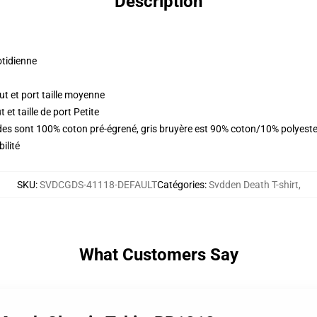
Description
otidienne
t et port taille moyenne
et taille de port Petite
lides sont 100% coton pré-égrené, gris bruyère est 90% coton/10% polyest
ilité
SKU
:
SVDCGDS-41118-DEFAULT
Catégories
:
Svdden Death T-shirt
,
What Customers Say