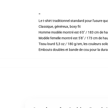
""
Le t-shirt traditionnel standard pour l'usure qu
Classique, généreux, boxy fit
Homme modèle montré est 6'0" / 183 cm de hau
Modèle femelle montré est 5'8" / 173 cm de haut 
Tissu lourd 5,3 oz / 180 g/sm, les couleurs so
Embouts doubles et bande de cou pour la durab