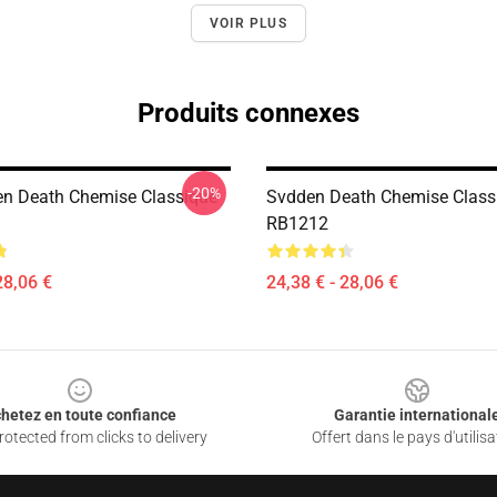
VOIR PLUS
Produits connexes
-20%
en Death Chemise Classique
Svdden Death Chemise Class
RB1212
28,06 €
24,38 € - 28,06 €
hetez en toute confiance
Garantie international
otected from clicks to delivery
Offert dans le pays d'utilisa