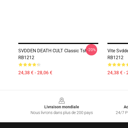
-20%
SVDDEN DEATH CULT Classic Tshirt
Vite Svdd
RB1212
RB1212
24,38 € - 28,06 €
24,38 € - 
Footer
Livraison mondiale
Ac
Nous livrons dans plus de 200 pays
24/7 Pr