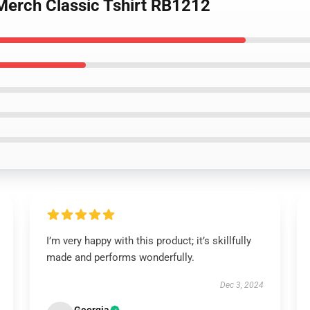
Merch Classic Tshirt RB1212
I’m very happy with this product; it’s skillfully
made and performs wonderfully.
Dec 3, 2024