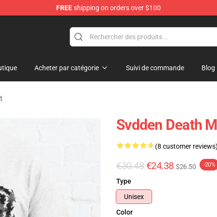
FREE
shipping on orders over $100
se Store
tique
Acheter par catégorie
Suivi de commande
Blog
t
Svdden Death Me
(8 customer reviews
€30.48
€24.38
-20%
$26.50
Type
Unisex
Color