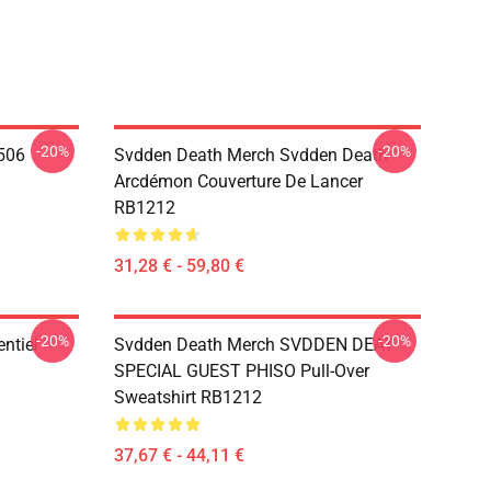
-20%
-20%
506
Svdden Death Merch Svdden Death
Arcdémon Couverture De Lancer
RB1212
31,28 € - 59,80 €
-20%
-20%
ntiel
Svdden Death Merch SVDDEN DEAT
SPECIAL GUEST PHISO Pull-Over
Sweatshirt RB1212
37,67 € - 44,11 €