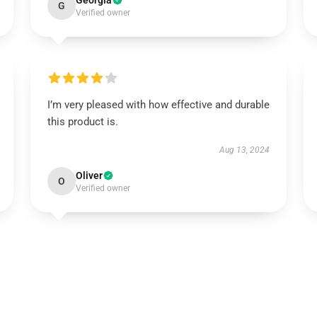
Georgia
G
Verified owner
I’m very pleased with how effective and durable
this product is.
Aug 13, 2024
Oliver
O
Verified owner