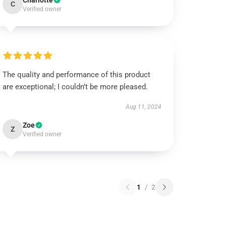
Charlotte
C
Verified owner
The quality and performance of this product
are exceptional; I couldn’t be more pleased.
Aug 11, 2024
Zoe
Z
Verified owner
1
/
2