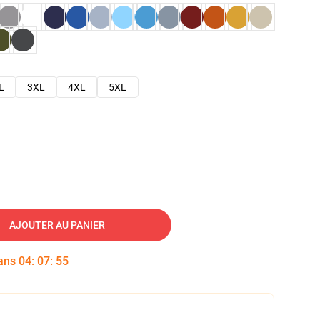
L
3XL
4XL
5XL
AJOUTER AU PANIER
dans
04
:
07
:
54