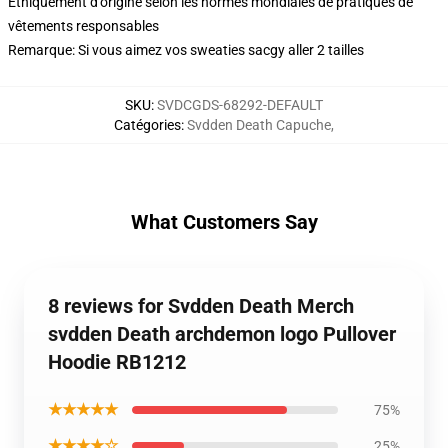
Éthiquement d'origine selon les normes mondiales de pratiques de
vêtements responsables
Remarque: Si vous aimez vos sweaties sacgy aller 2 tailles
SKU
:
SVDCGDS-68292-DEFAULT
Catégories
:
Svdden Death Capuche
,
What Customers Say
8 reviews for Svdden Death Merch
svdden Death archdemon logo Pullover
Hoodie RB1212
★★★★★
75%
★★★★☆
25%