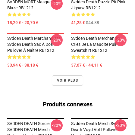
SVDDEN MORT Masque Plat
Svdden Death Puzzle Pit Pink
-20%
Blaze RB1212
Jigsaw RB1212
18,29 € - 20,70 €
41,28 €
$44.88
Svdden Death Marchandises
Svdden Death Merchandis
-20%
-20%
Svdden Death Sac À Dos
Cries De La Maudite Pull
Pullover À Naître RB1212
Sweatshirt RB1212
33,94 € - 38,18 €
37,67 € - 44,11 €
VOIR PLUS
Produits connexes
SVDDEN DEATH Sorcier
Svdden Death Merch Svdden
-20%
-20%
SVDDEN DEATH Merch
Death Voyd Vol I Pullover