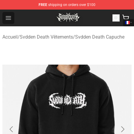
FREE
shipping on orders over $100
Svdden Death Shop - Official Svdden Death Merchandise
Open menu
Accueil
/
Svdden Death Vêtements
/
Svdden Death Capuche