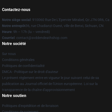
Contactez-nous
Notre siège social
: 910060 Rue De L'Epervier Mirabel, Qc J7N 0R6, Ca
Notre entrepôt
36, rue Chadianzi Ouest, ville de Benxi, Sichuan, CN
Heure
: 9h – 17h (lu – vendredi)
Courriel
: contact@svddendeathshop.com
Notre société
Sur nous
Conditions générales
Politiques de confidentialité
DMCA - Politique sur le droit d'auteur
Le présent règlement entre en vigueur le jour suivant celui de sa
publication au Journal officiel de l'Union européenne. Loi sur la
transparence de la chaîne d'approvisionnement
Notre soutien
Politiques d'expédition et de livraison
Conditions de paiement