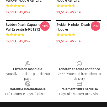
Pullover Hoodie RB1212
Hoodie RB1212
39,51 € - 45,95 €
39,51 € - 45,95 €
Svdden Death Capuche De
Svdden Hinhden Death
-20%
-20%
Pull Essentielle RB1212
Hoodies
39,51 € - 45,95 €
39,51 € - 45,95 €
Footer
Livraison mondiale
Achetez en toute confiance
Nous livrons dans plus de 200
24/7 Protected from clicks to
pays
delivery
Garantie internationale
Paiement 100% sécurisé
Offert dans le pays d'utilisation
PayPal / MasterCard / Visa