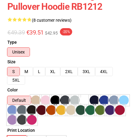
Pullover Hoodie RB1212
(8 customer reviews)
€49.39
€39.51
-20%
$42.95
Type
Unisex
Size
S
M
L
XL
2XL
3XL
4XL
5XL
Color
Default
Print Location