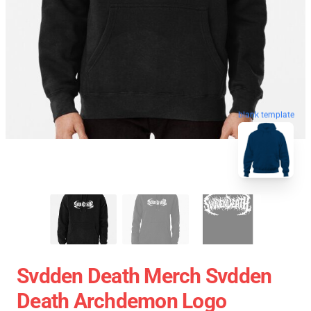
blank template
Svdden Death Merch Svdden
Death Archdemon Logo