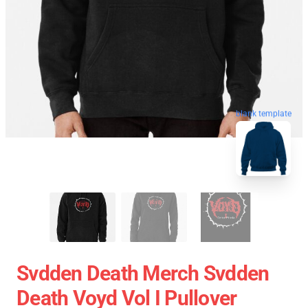
blank template
Svdden Death Merch Svdden
Death Voyd Vol I Pullover