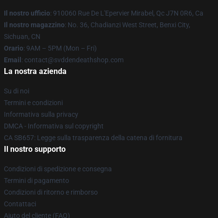
Il nostro ufficio
: 910060 Rue De L'Epervier Mirabel, Qc J7N 0R6, Ca
Il nostro magazzino
: No. 36, Chadianzi West Street, Benxi City,
Sichuan, CN
Orario
: 9AM – 5PM (Mon – Fri)
Email
: contact@svddendeathshop.com
La nostra azienda
Su di noi
Termini e condizioni
Informativa sulla privacy
DMCA - Informativa sul copyright
CA SB657: Legge sulla trasparenza della catena di fornitura
Il nostro supporto
Condizioni di spedizione e consegna
Termini di pagamento
Condizioni di ritorno e rimborso
Contattaci
Aiuto del cliente (FAQ)