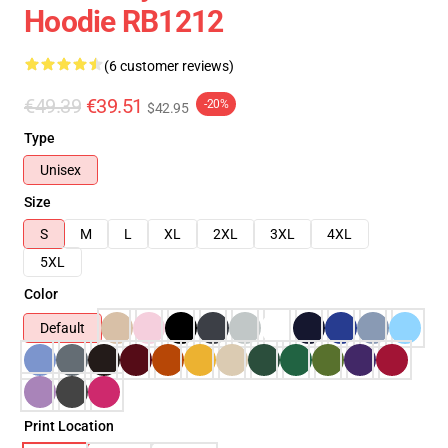
Hoodie RB1212
(6 customer reviews)
€49.39
€39.51
-20%
$42.95
Type
Unisex
Size
S
M
L
XL
2XL
3XL
4XL
5XL
Color
Default
Print Location