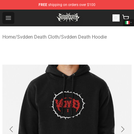
FREE
shipping on orders over $100
Svdden Death Shop - Official Svdden Death Merchandise
Open menu
Home
/
Svdden Death Cloth
/
Svdden Death Hoodie