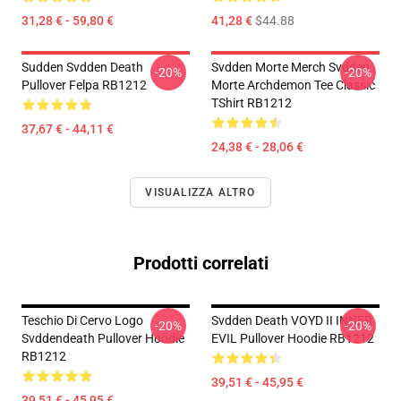
31,28 € - 59,80 €
41,28 €
$44.88
Sudden Svdden Death
Svdden Morte Merch Svdden
-20%
-20%
Pullover Felpa RB1212
Morte Archdemon Tee Classic
TShirt RB1212
37,67 € - 44,11 €
24,38 € - 28,06 €
VISUALIZZA ALTRO
Prodotti correlati
Teschio Di Cervo Logo
Svdden Death VOYD II INNER
-20%
-20%
Svddendeath Pullover Hoodie
EVIL Pullover Hoodie RB1212
RB1212
39,51 € - 45,95 €
39,51 € - 45,95 €