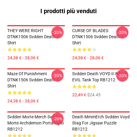
I prodotti più venduti
THEY WERE RIGHT
CURSE OF BLADES
-20%
-20%
DTNK1506 Svdden Death T-
DTNK1506 Svdden Death T-
Shirt
Shirt
24,38 € - 28,06 €
24,38 € - 28,06 €
Maze Of Punishment
Svdden Death VOYD II INNER
-20%
-20%
DTNK1506 Svdden Death T-
EVIL Tank Top RB1212
Shirt
22,49 €
$24.45
24,38 € - 28,06 €
Svdden Morte Merch Svdden
Death MmmErch Svdden Voyd
-20%
Morte Archdemon Portafoglio
Stag For Jigsaw Puzzle
RB1212
RB1212