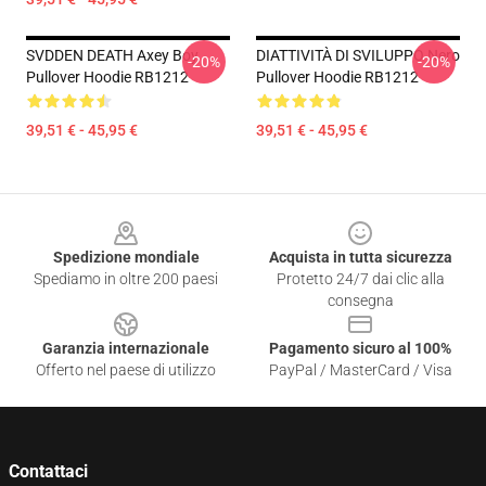
SVDDEN DEATH Axey Boy
DIATTIVITÀ DI SVILUPPO Nero
-20%
-20%
Pullover Hoodie RB1212
Pullover Hoodie RB1212
39,51 € - 45,95 €
39,51 € - 45,95 €
Footer
Spedizione mondiale
Acquista in tutta sicurezza
Spediamo in oltre 200 paesi
Protetto 24/7 dai clic alla
consegna
Garanzia internazionale
Pagamento sicuro al 100%
Offerto nel paese di utilizzo
PayPal / MasterCard / Visa
Contattaci