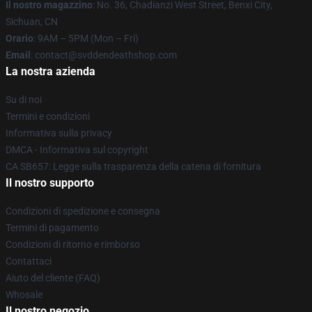
Il nostro magazzino
: No. 36, Chadianzi West Street, Benxi City,
Sichuan, CN
Orario
: 9AM – 5PM (Mon – Fri)
Email
: contact@svddendeathshop.com
La nostra azienda
Su di noi
Termini e condizioni
Informativa sulla privacy
DMCA - Informativa sul copyright
CA SB657: Legge sulla trasparenza della catena di fornitura
Il nostro supporto
Condizioni di spedizione e consegna
Termini di pagamento
Condizioni di ritorno e rimborso
Contattaci
Aiuto del cliente (FAQ)
Whosale
Il nostro negozio