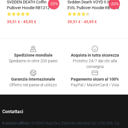
SVDDEN DEATH Coffin
Svdden Death VOYD II INNER
-20%
-20%
Pullover Hoodie RB1212
EVIL Pullover Hoodie RB1212
39,51 € - 45,95 €
39,51 € - 45,95 €
Footer
Spedizione mondiale
Acquista in tutta sicurezza
Spediamo in oltre 200 paesi
Protetto 24/7 dai clic alla
consegna
Garanzia internazionale
Pagamento sicuro al 100%
Offerto nel paese di utilizzo
PayPal / MasterCard / Visa
Contattaci
Il nostro ufficio
: 910060 Rue De L'Epervier Mirabel, Qc J7N 0R6, Ca