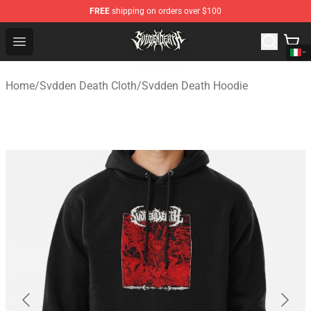
FREE
shipping on orders over $100
Svdden Death Shop - Official Svdden Death Merchandise
Open menu
Home
/
Svdden Death Cloth
/
Svdden Death Hoodie