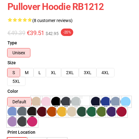
Pullover Hoodie RB1212
(8 customer reviews)
€49.39
€39.51
-20%
$42.95
Type
Unisex
Size
S
M
L
XL
2XL
3XL
4XL
5XL
Color
Default
Print Location