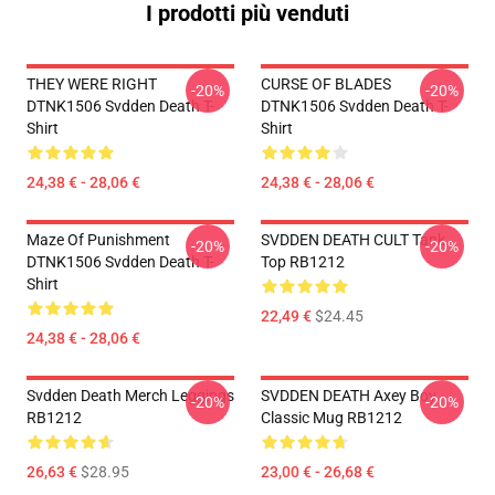
I prodotti più venduti
THEY WERE RIGHT
CURSE OF BLADES
-20%
-20%
DTNK1506 Svdden Death T-
DTNK1506 Svdden Death T-
Shirt
Shirt
24,38 € - 28,06 €
24,38 € - 28,06 €
Maze Of Punishment
SVDDEN DEATH CULT Tank
-20%
-20%
DTNK1506 Svdden Death T-
Top RB1212
Shirt
22,49 €
$24.45
24,38 € - 28,06 €
Svdden Death Merch Leggings
SVDDEN DEATH Axey Boy
-20%
-20%
RB1212
Classic Mug RB1212
26,63 €
$28.95
23,00 € - 26,68 €