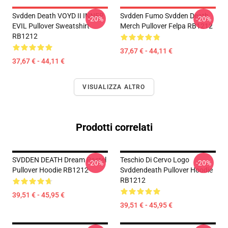
Svdden Death VOYD II INNER
Svdden Fumo Svdden Death
-20%
-20%
EVIL Pullover Sweatshirt
Merch Pullover Felpa RB1212
RB1212
37,67 € - 44,11 €
37,67 € - 44,11 €
VISUALIZZA ALTRO
Prodotti correlati
SVDDEN DEATH Dream Pastel
Teschio Di Cervo Logo
-20%
-20%
Pullover Hoodie RB1212
Svddendeath Pullover Hoodie
RB1212
39,51 € - 45,95 €
39,51 € - 45,95 €