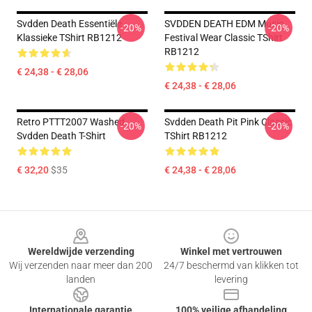
Svdden Death Essentiële
SVDDEN DEATH EDM Music
-20%
-20%
Klassieke TShirt RB1212
Festival Wear Classic TShirt
RB1212
€ 24,38 - € 28,06
€ 24,38 - € 28,06
Retro PTTT2007 Washed
Svdden Death Pit Pink Classic
-20%
-20%
Svdden Death T-Shirt
TShirt RB1212
€ 32,20
$35
€ 24,38 - € 28,06
Footer
Wereldwijde verzending
Winkel met vertrouwen
Wij verzenden naar meer dan 200
24/7 beschermd van klikken tot
landen
levering
Internationale garantie
100% veilige afhandeling