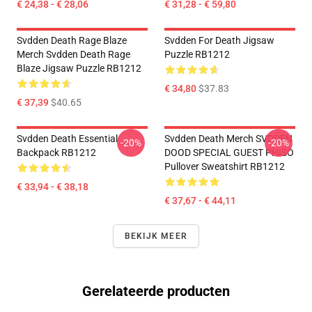
€ 24,38 - € 28,06
€ 31,28 - € 59,80
Svdden Death Rage Blaze
Svdden For Death Jigsaw
Merch Svdden Death Rage
Puzzle RB1212
Blaze Jigsaw Puzzle RB1212
€ 34,80
$37.83
€ 37,39
$40.65
Svdden Death Essential
Svdden Death Merch SVDDEN
-20%
-20%
Backpack RB1212
DOOD SPECIAL GUEST PHISO
Pullover Sweatshirt RB1212
€ 33,94 - € 38,18
€ 37,67 - € 44,11
BEKIJK MEER
Gerelateerde producten