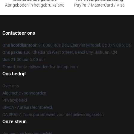
Aangeboden in het gebruiksland
PayPal / MasterCard / Visa
Contacteer ons
Ons hoofdkantoor
: 910060 Rue De L'Epervier Mirabel, Qc J7N 0R6, Ca
Ons pakhuis
36, Chadianzi West Street, Benxi City, Sichuan, CN
Uur
: 21.00 uur 5.00 uur
E-mail
: contact@svddendeathshop.com
Ons bedrijf
Over ons
Algemene voorwaarden
Privacybeleid
DMCA - Auteursrechtbeleid
CA SB657: Transparantiewet voor de toeleveringsketen
Onze steun
Verzend- en leveringsbeleid