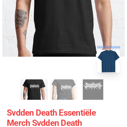
blank template
Svdden Death Essentiële
Merch Svdden Death