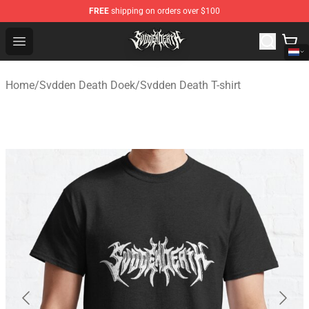
FREE
shipping on orders over $100
Svdden Death Shop - Official Svdden Death Merchandise
Open menu
Home
/
Svdden Death Doek
/
Svdden Death T-shirt