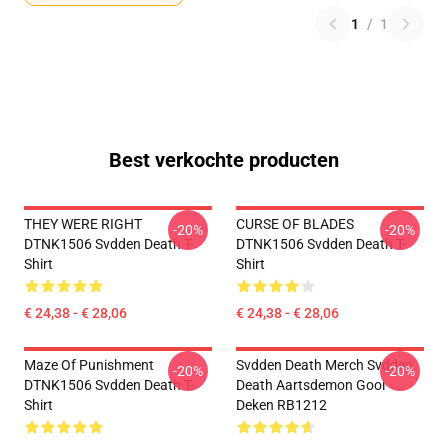
1
/
1
Best verkochte producten
THEY WERE RIGHT
CURSE OF BLADES
-20%
-20%
DTNK1506 Svdden Death T-
DTNK1506 Svdden Death T-
Shirt
Shirt
€ 24,38 - € 28,06
€ 24,38 - € 28,06
Maze Of Punishment
Svdden Death Merch Svdden
-20%
-20%
DTNK1506 Svdden Death T-
Death Aartsdemon Gooi
Shirt
Deken RB1212