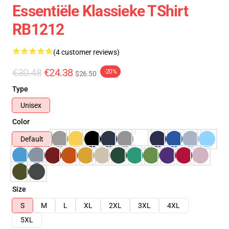
Essentiële Klassieke TShirt
RB1212
(4 customer reviews)
€30.48
€24.38
-20%
$26.50
Type
Unisex
Color
Default
Size
S
M
L
XL
2XL
3XL
4XL
5XL