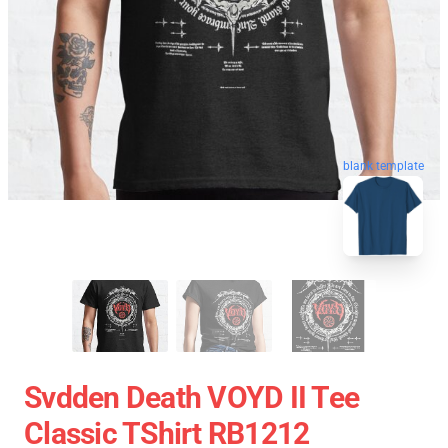
blank template
Svdden Death VOYD II Tee
Classic TShirt RB1212