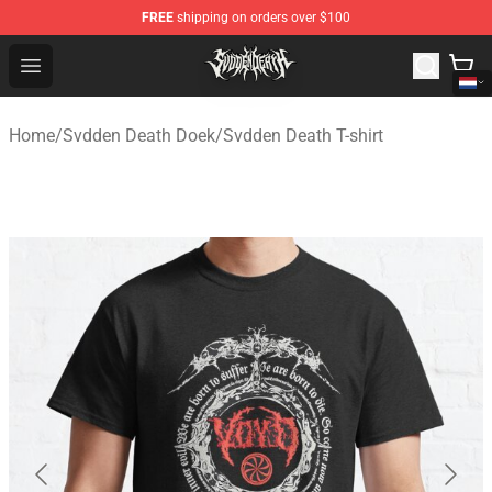
FREE
shipping on orders over $100
Svdden Death Shop - Official Svdden Death Merchandise
Open menu
Home
/
Svdden Death Doek
/
Svdden Death T-shirt