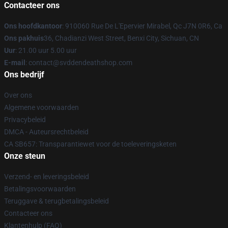
Contacteer ons
Ons hoofdkantoor
: 910060 Rue De L'Epervier Mirabel, Qc J7N 0R6, Ca
Ons pakhuis
36, Chadianzi West Street, Benxi City, Sichuan, CN
Uur
: 21.00 uur 5.00 uur
E-mail
: contact@svddendeathshop.com
Ons bedrijf
Over ons
Algemene voorwaarden
Privacybeleid
DMCA - Auteursrechtbeleid
CA SB657: Transparantiewet voor de toeleveringsketen
Onze steun
Verzend- en leveringsbeleid
Betalingsvoorwaarden
Teruggave & terugbetalingsbeleid
Contacteer ons
Klantenhulp (FAQ)