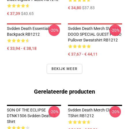
€ 34,80
$37.83
€ 37,39
$40.65
Svdden Death Essential
Svdden Death Merch SVDDEN
-20%
-20%
Backpack RB1212
DOOD SPECIAL GUEST PHISO
Pullover Sweatshirt RB1212
€ 33,94 - € 38,18
€ 37,67 - € 44,11
BEKIJK MEER
Gerelateerde producten
SON OF THE ECLIPSE
Svdden Death Merch Classic
-20%
-20%
DTNK1506 Svdden Death T-
TShirt RB1212
Shirt