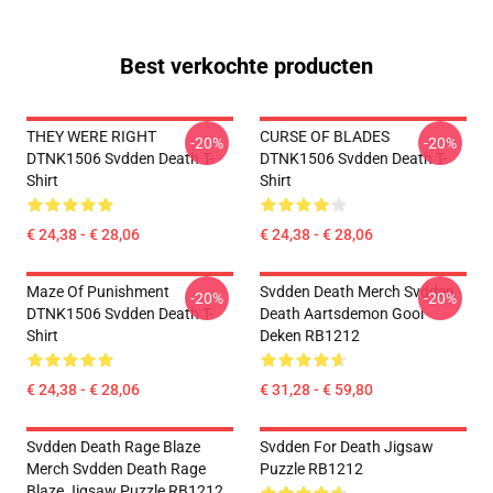
Best verkochte producten
THEY WERE RIGHT
CURSE OF BLADES
-20%
-20%
DTNK1506 Svdden Death T-
DTNK1506 Svdden Death T-
Shirt
Shirt
€ 24,38 - € 28,06
€ 24,38 - € 28,06
Maze Of Punishment
Svdden Death Merch Svdden
-20%
-20%
DTNK1506 Svdden Death T-
Death Aartsdemon Gooi
Shirt
Deken RB1212
€ 24,38 - € 28,06
€ 31,28 - € 59,80
Svdden Death Rage Blaze
Svdden For Death Jigsaw
Merch Svdden Death Rage
Puzzle RB1212
Blaze Jigsaw Puzzle RB1212