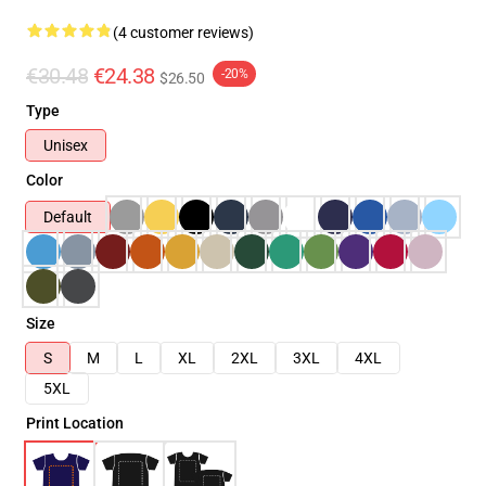
(4 customer reviews)
€30.48
€24.38
-20%
$26.50
Type
Unisex
Color
Default
Size
S
M
L
XL
2XL
3XL
4XL
5XL
Print Location