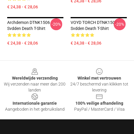
€ 24,38 - € 28,06
€ 24,38 - € 28,06
Archdemon DTNK1506
VOYD TORCH DTNK1506
-20%
-20%
Svdden Death T-Shirt
Svdden Death T-Shirt
€ 24,38 - € 28,06
€ 24,38 - € 28,06
Footer
Wereldwijde verzending
Winkel met vertrouwen
Wij verzenden naar meer dan 200
24/7 beschermd van klikken tot
landen
levering
Internationale garantie
100% veilige afhandeling
Aangeboden in het gebruiksland
PayPal / MasterCard / Visa