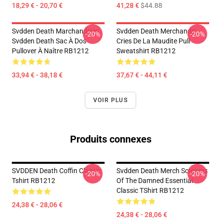
18,29 € - 20,70 €
41,28 €
$44.88
Svdden Death Marchandises
Svdden Death Merchandis
-20%
-20%
Svdden Death Sac À Dos
Cries De La Maudite Pull
Pullover À Naître RB1212
Sweatshirt RB1212
33,94 € - 38,18 €
37,67 € - 44,11 €
VOIR PLUS
Produits connexes
SVDDEN Death Coffin Classic
Svdden Death Merch Screams
-20%
-20%
Tshirt RB1212
Of The Damned Essential
Classic TShirt RB1212
24,38 € - 28,06 €
24,38 € - 28,06 €