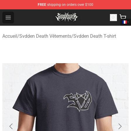
FREE
shipping on orders over $100
Svdden Death Shop - Official Svdden Death Merchandise
Open menu
Accueil
/
Svdden Death Vêtements
/
Svdden Death T-shirt