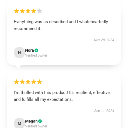
Everything was as described and I wholeheartedly
recommend it.
Nov 28, 2024
Nora
N
Verified owner
I’m thrilled with this product! It’s resilient, effective,
and fulfills all my expectations.
Sep 11, 2024
Megan
M
Verified owner