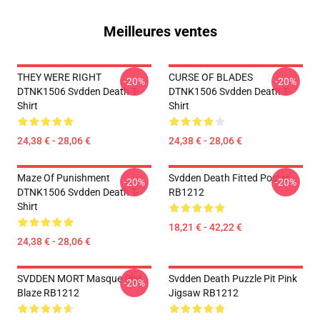
Meilleures ventes
THEY WERE RIGHT
CURSE OF BLADES
-20%
-20%
DTNK1506 Svdden Death T-
DTNK1506 Svdden Death T-
Shirt
Shirt
24,38 € - 28,06 €
24,38 € - 28,06 €
Maze Of Punishment
Svdden Death Fitted Poster
-20%
-20%
DTNK1506 Svdden Death T-
RB1212
Shirt
18,21 € - 42,22 €
24,38 € - 28,06 €
SVDDEN MORT Masque Plat
Svdden Death Puzzle Pit Pink
-20%
Blaze RB1212
Jigsaw RB1212