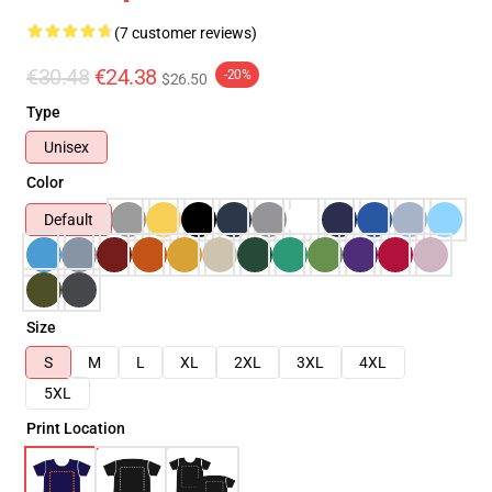
(7 customer reviews)
€30.48
€24.38
-20%
$26.50
Type
Unisex
Color
Default
Size
S
M
L
XL
2XL
3XL
4XL
5XL
Print Location