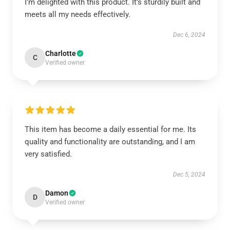
I'm delighted with this product. It’s sturdily built and
meets all my needs effectively.
Dec 6, 2024
Charlotte
C
Verified owner
This item has become a daily essential for me. Its
quality and functionality are outstanding, and I am
very satisfied.
Dec 5, 2024
Damon
D
Verified owner