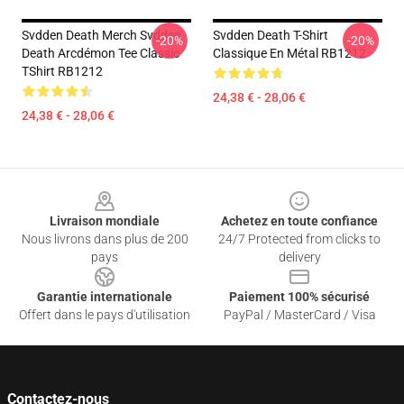
Svdden Death Merch Svdden
Svdden Death T-Shirt
-20%
-20%
Death Arcdémon Tee Classic
Classique En Métal RB1212
TShirt RB1212
24,38 € - 28,06 €
24,38 € - 28,06 €
Footer
Livraison mondiale
Achetez en toute confiance
Nous livrons dans plus de 200
24/7 Protected from clicks to
pays
delivery
Garantie internationale
Paiement 100% sécurisé
Offert dans le pays d'utilisation
PayPal / MasterCard / Visa
Contactez-nous