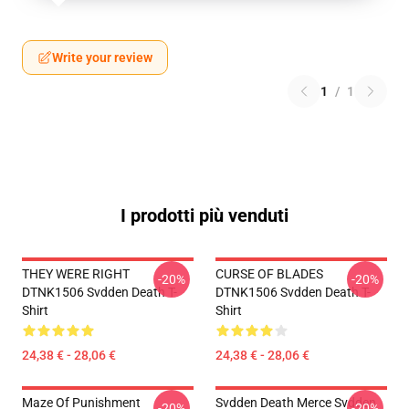
Write your review
1
/
1
I prodotti più venduti
THEY WERE RIGHT
CURSE OF BLADES
-20%
-20%
DTNK1506 Svdden Death T-
DTNK1506 Svdden Death T-
Shirt
Shirt
24,38 € - 28,06 €
24,38 € - 28,06 €
Maze Of Punishment
Svdden Death Merce Svdden
-20%
-20%