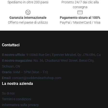
Spediamo in oltre 200 paesi
Protetto 24/7 dai clic alla
consegna
Garanzia internazionale
Pagamento sicuro al 100%
Offerto nel paese di utilizzo
PayPal / MasterCard / Visa
Contattaci
Il nostro ufficio
: 910060 Rue De L'Epervier Mirabel, Qc J7N 0R6, Ca
Il nostro magazzino
: No. 36, Chadianzi West Street, Benxi City,
Sichuan, CN
Orario
: 9AM – 5PM (Mon – Fri)
Email
: contact@svddendeathshop.com
La nostra azienda
Su di noi
Termini e condizioni
Informativa sulla privacy