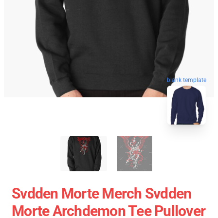
blank template
Svdden Morte Merch Svdden
Morte Archdemon Tee Pullover