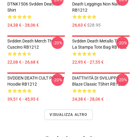
DTNK1506 Svdden Death T-
Death Leggings Non Nati
Shirt
RB1212
24,38 € - 28,06 €
26,63 €
$28.95
Svdden Death Merch Throw
Svdden Death Metallo Tutta
-20%
-20%
Cuscino RB1212
La Stampa Tote Bag RB1212
22,08 € - 26,68 €
22,95 € - 27,55 €
SVDDEN DEATH CULT Pullover
DIATTIVITÀ DI SVILUPPO
-20%
-20%
Hoodie RB1212
Blaze Classic TShirt RB1212
39,51 € - 45,95 €
24,38 € - 28,06 €
VISUALIZZA ALTRO