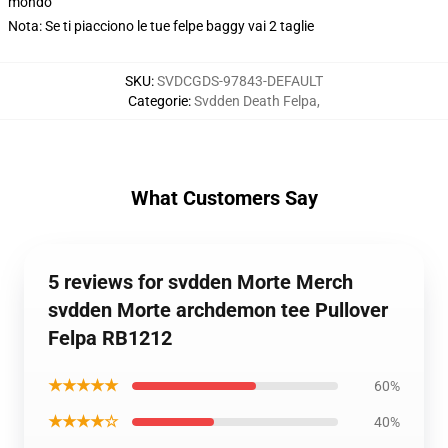
mondo
Nota: Se ti piacciono le tue felpe baggy vai 2 taglie
SKU
:
SVDCGDS-97843-DEFAULT
Categorie
:
Svdden Death Felpa
,
What Customers Say
5 reviews for svdden Morte Merch
svdden Morte archdemon tee Pullover
Felpa RB1212
★★★★★
60%
★★★★☆
40%