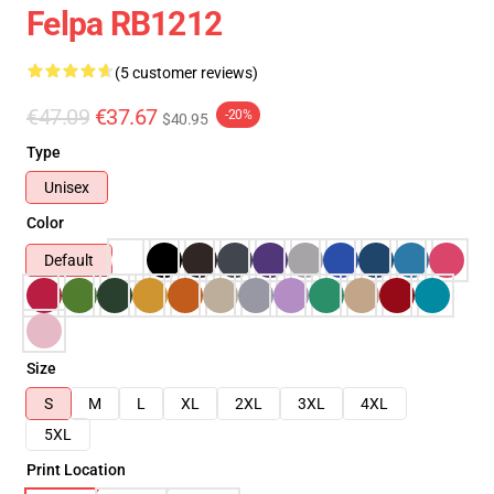
Felpa RB1212
(5 customer reviews)
€47.09
€37.67
-20%
$40.95
Type
Unisex
Color
Default
Size
S
M
L
XL
2XL
3XL
4XL
5XL
Print Location