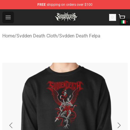
FREE
shipping on orders over $100
Svdden Death Shop - Official Svdden Death Merchandise
Open menu
Home
/
Svdden Death Cloth
/
Svdden Death Felpa