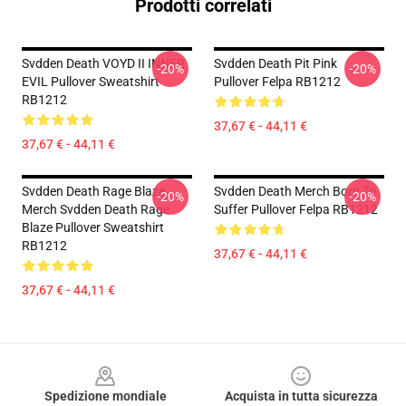
Prodotti correlati
Svdden Death VOYD II INNER
Svdden Death Pit Pink
-20%
-20%
EVIL Pullover Sweatshirt
Pullover Felpa RB1212
RB1212
37,67 € - 44,11 €
37,67 € - 44,11 €
Svdden Death Rage Blaze
Svdden Death Merch Born To
-20%
-20%
Merch Svdden Death Rage
Suffer Pullover Felpa RB1212
Blaze Pullover Sweatshirt
RB1212
37,67 € - 44,11 €
37,67 € - 44,11 €
Footer
Spedizione mondiale
Acquista in tutta sicurezza