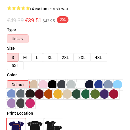
(4 customer reviews)
€49.39
€39.51
-20%
$42.95
Type
Unisex
Size
S
M
L
XL
2XL
3XL
4XL
5XL
Color
Default
Print Location