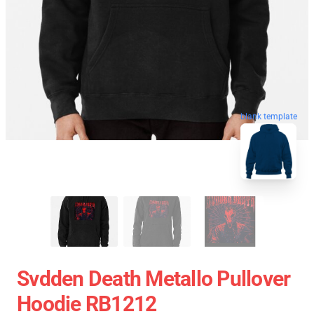
blank template
Svdden Death Metallo Pullover
Hoodie RB1212