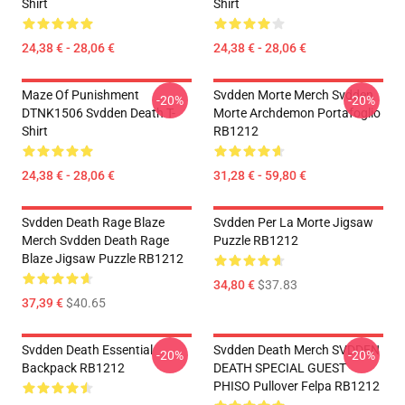
Shirt
Shirt
24,38 € - 28,06 €
24,38 € - 28,06 €
Maze Of Punishment
Svdden Morte Merch Svdden
-20%
-20%
DTNK1506 Svdden Death T-
Morte Archdemon Portafoglio
Shirt
RB1212
24,38 € - 28,06 €
31,28 € - 59,80 €
Svdden Death Rage Blaze
Svdden Per La Morte Jigsaw
Merch Svdden Death Rage
Puzzle RB1212
Blaze Jigsaw Puzzle RB1212
34,80 €
$37.83
37,39 €
$40.65
Svdden Death Essential
Svdden Death Merch SVDDEN
-20%
-20%
Backpack RB1212
DEATH SPECIAL GUEST
PHISO Pullover Felpa RB1212