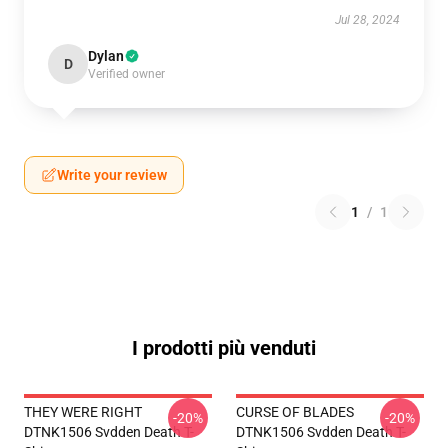
Jul 28, 2024
Dylan
D
Verified owner
Write your review
1
/
1
I prodotti più venduti
THEY WERE RIGHT
CURSE OF BLADES
-20%
-20%
DTNK1506 Svdden Death T-
DTNK1506 Svdden Death T-