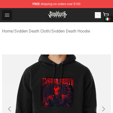
FREE
shipping on orders over $100
Svdden Death Shop - Official Svdden Death Merchandise
Open menu
Home
/
Svdden Death Cloth
/
Svdden Death Hoodie