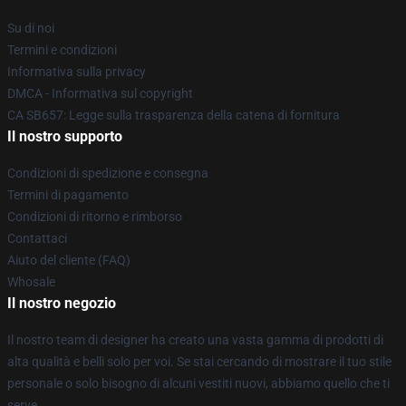
Su di noi
Termini e condizioni
Informativa sulla privacy
DMCA - Informativa sul copyright
CA SB657: Legge sulla trasparenza della catena di fornitura
Il nostro supporto
Condizioni di spedizione e consegna
Termini di pagamento
Condizioni di ritorno e rimborso
Contattaci
Aiuto del cliente (FAQ)
Whosale
Il nostro negozio
Il nostro team di designer ha creato una vasta gamma di prodotti di
alta qualità e belli solo per voi. Se stai cercando di mostrare il tuo stile
personale o solo bisogno di alcuni vestiti nuovi, abbiamo quello che ti
serve.