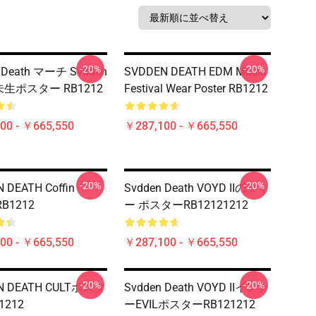
-20%
-20%
 Death マーチ Svdden
SVDDEN DEATH EDM Music
 未生ポスター RB1212
Festival Wear Poster RB1212
00 - ￥665,550
￥287,100 - ￥665,550
-20%
-20%
 DEATH Coffin
Svdden Death VOYD IIのティ
 RB1212
ー ポスターRB12121212
00 - ￥665,550
￥287,100 - ￥665,550
-20%
-20%
N DEATH CULTポスタ
Svdden Death VOYD IIインナ
1212
ーEVILポスターRB121212