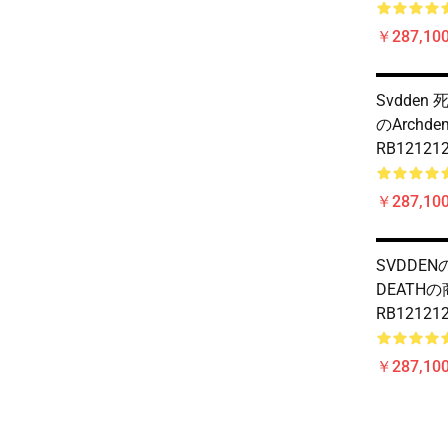
￥287,100
Svdden 
のarchd
RB12121
￥287,100
SVDDEN
DEATH
RB12121
￥287,100