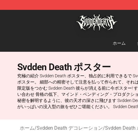
Svdden Death Shop - Official Svdden Death Merchandi
ホーム
Svdden Death ポスター
究極の紹介 Svdden Death ポスター、独占的に利用できるで 
ポスター。 細部への精密そして注意を払って作られて、それ
限定版をつかむ Svdden Death 彼らが消える前に今ポスタ
い合わせ 骨格の低下、マインド・ベンディング・プロダクシ
秘密を解明するように、彼の天才の深さに飛びます Svdden
がいっぱいの没入型の旅をぜひご堪能ください。 Svdden Deat
ホーム
/
Svdden Death デコレーション
/
Svdden Dea