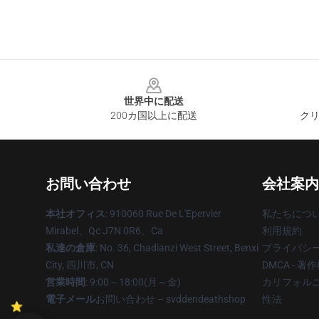
Footer
世界中に配送
200カ国以上に配送
クリ
お問い合わせ
会社案内
本社オフィス
: 910060 Rue De L'Epervier
私たちにつ
Mirabel、Qc J7N 0R6、Ca
利用規約
私達の倉庫
: No. 36, Chadianzi West Street, Benxi
プライバシ
City, 四川市, CN
DMCA - 
営業時間
: 9:00～18:00(月～金)
カリフォルニ
電子メール
お問い合わせ – svddendeathshop
性法