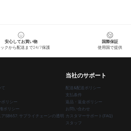
安心してお買い物
国際保証
ックから配送まで24/7保護
使用国で提供
当社のサポート
いて
配送&配送ポリシー
支払条件
ーポリシー
返品・返金ポリシー
著作権ポリシー
お問い合わせ
アSB657: サプライチェーンの透明
カスタマーサポート(FAQ)
スタッフ