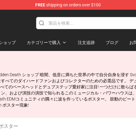
FREE
shipping on orders over $100
se Store
ショップ
カテゴリーで購入
注文追跡
ブログ
お
Svdden Death ショップ 暗闇、低音に満ちた世界の中で自分自身を浸す 
はすべてのダイハードファンおよびコレクターのための必需品です。 デュ
ー! すべてのベースヘッドとデュブステップ愛好家に注目! 一つだけに散らばる
ョン、および演技の演技で知られるこのミュージカル・パワーハウスは、
 Death EDMコミュニティの隅々に波を作っているポスター。 鼓動の
h ポスター現象!
th ポスター