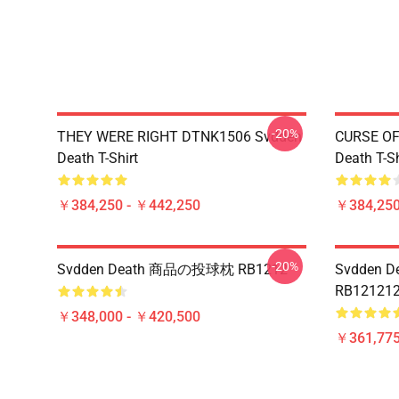
-20%
THEY WERE RIGHT DTNK1506 Svdden
CURSE OF
Death T-Shirt
Death T-Sh
￥384,250 - ￥442,250
￥384,250
-20%
Svdden Death 商品の投球枕 RB1212
Svdden
RB121
￥348,000 - ￥420,500
￥361,775