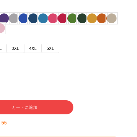
L
3XL
4XL
5XL
カートに追加
:
54