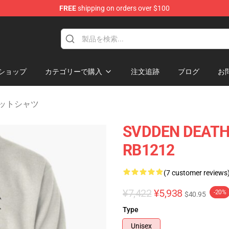
FREE
shipping on orders over $100
se Store
ショップ
カテゴリーで購入
注文追跡
ブログ
お
ウェットシャツ
SVDDEN DEATH B
RB1212
(7 customer reviews
¥7,422
¥5,938
-20%
$40.95
Type
Unisex