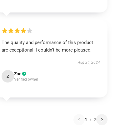
The quality and performance of this product
are exceptional; I couldn’t be more pleased.
Aug 24, 2024
Zoe
Z
Verified owner
1
/
2