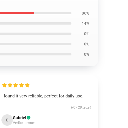
86%
14%
0%
0%
0%
I found it very reliable, perfect for daily use.
Nov 29, 2024
Gabriel
G
Verified owner