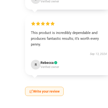
Verified owner
This product is incredibly dependable and
produces fantastic results; it’s worth every
penny.
Sep 13, 2024
Rebecca
R
Verified owner
Write your review