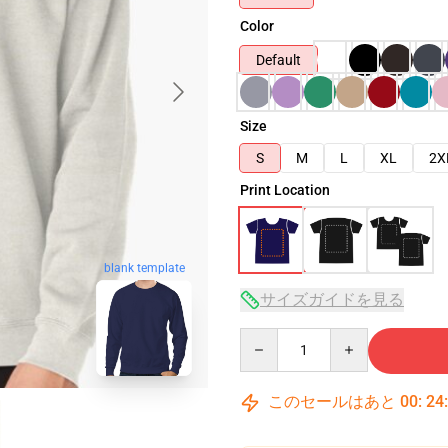
Color
Default
Size
S
M
L
XL
2X
Print Location
blank template
サイズガイドを見る
Quantity
このセールはあと
00
:
24