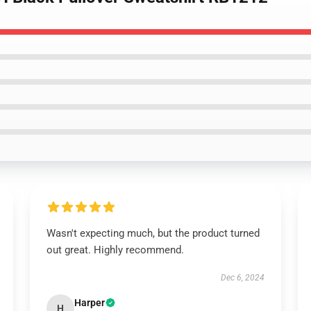
Wasn't expecting much, but the product turned
out great. Highly recommend.
Dec 6, 2024
Harper
H