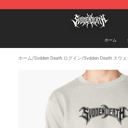
Svdden Death Shop - Official Svdden Death Merchandi
ホーム
ホーム
/
Svdden Death ログイン
/
Svdden Death ス