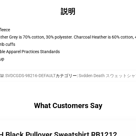
説明
fleece
ather Grey is 70% cotton, 30% polyester. Charcoal Heather is 60% cotton,
ib cuffs
ible Apparel Practices Standards
 up
KU
:
SVDCGDS-98216-DEFAULT
カテゴリー
:
Svdden Death スウェットシ
What Customers Say
 Black Pullover Sweatshirt RB1212