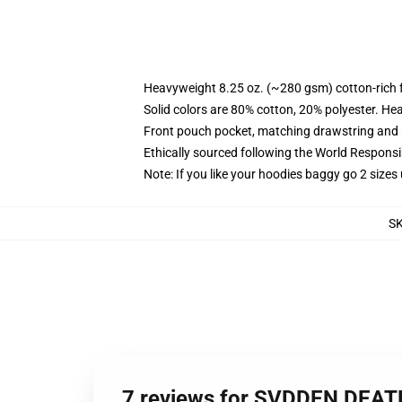
Heavyweight 8.25 oz. (~280 gsm) cotton-rich 
Solid colors are 80% cotton, 20% polyester. He
Front pouch pocket, matching drawstring and r
Ethically sourced following the World Respons
Note: If you like your hoodies baggy go 2 sizes
S
7 reviews for SVDDEN DEATH