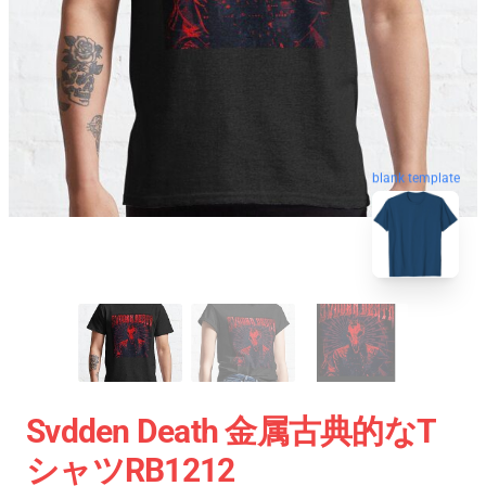
blank template
Svdden Death 金属古典的なT
シャツRB1212