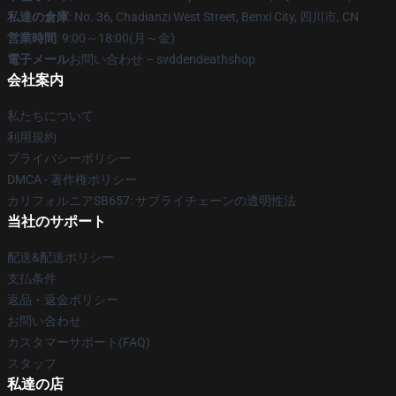
私達の倉庫
: No. 36, Chadianzi West Street, Benxi City, 四川市, CN
営業時間
: 9:00～18:00(月～金)
電子メール
お問い合わせ – svddendeathshop
会社案内
私たちについて
利用規約
プライバシーポリシー
DMCA - 著作権ポリシー
カリフォルニアSB657: サプライチェーンの透明性法
当社のサポート
配送&配送ポリシー
支払条件
返品・返金ポリシー
お問い合わせ
カスタマーサポート(FAQ)
スタッフ
私達の店