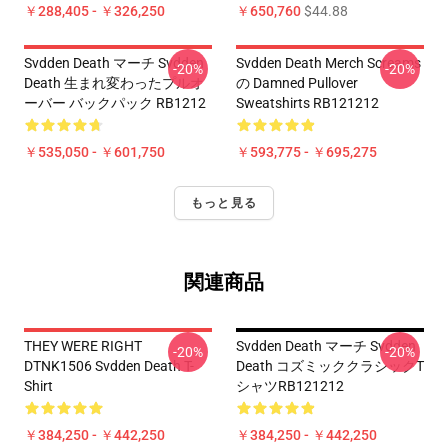
￥288,405 - ￥326,250
￥650,760
$44.88
Svdden Death マーチ Svdden
Svdden Death Merch Screams
-20%
-20%
Death 生まれ変わったプルオ
の Damned Pullover
ーバー バックパック RB1212
Sweatshirts RB121212
￥535,050 - ￥601,750
￥593,775 - ￥695,275
もっと見る
関連商品
THEY WERE RIGHT
Svdden Death マーチ Svdden
-20%
-20%
DTNK1506 Svdden Death T-
Death コズミッククラシックT
Shirt
シャツRB121212
￥384,250 - ￥442,250
￥384,250 - ￥442,250