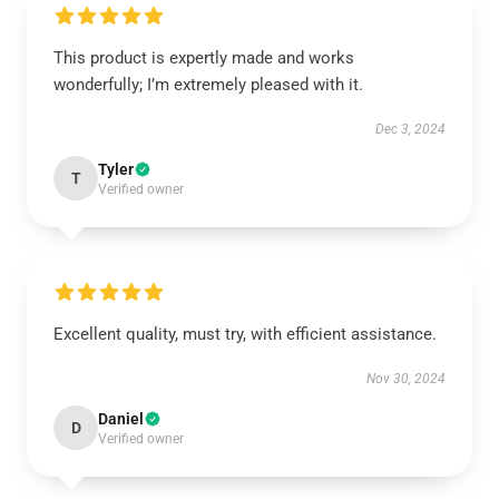
This product is expertly made and works
wonderfully; I’m extremely pleased with it.
Dec 3, 2024
Tyler
T
Verified owner
Excellent quality, must try, with efficient assistance.
Nov 30, 2024
Daniel
D
Verified owner