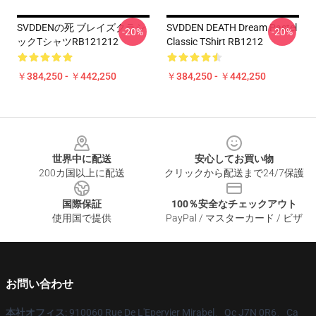
SVDDENの死 ブレイズクラシ
SVDDEN DEATH Dream Pastel
-20%
-20%
ックTシャツRB121212
Classic TShirt RB1212
￥384,250 - ￥442,250
￥384,250 - ￥442,250
Footer
世界中に配送
安心してお買い物
200カ国以上に配送
クリックから配送まで24/7保護
国際保証
100％安全なチェックアウト
使用国で提供
PayPal / マスターカード / ビザ
お問い合わせ
本社オフィス
: 910060 Rue De L'Epervier Mirabel、Qc J7N 0R6、Ca