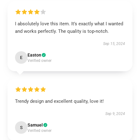
I absolutely love this item. It’s exactly what I wanted
and works perfectly. The quality is top-notch.
Sep 15, 2024
Easton
E
Verified owner
Trendy design and excellent quality, love it!
Sep 9, 2024
Samuel
S
Verified owner