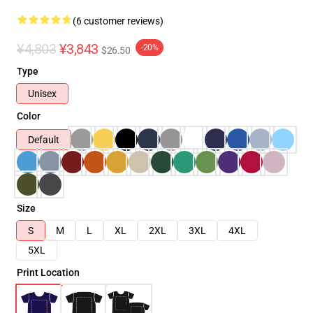
(6 customer reviews)
¥4,803
¥3,843
-20%
$26.50
Type
Unisex
Color
Default
Size
S
M
L
XL
2XL
3XL
4XL
5XL
Print Location