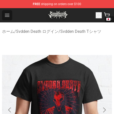
FREE
shipping on orders over $100
Svdden Death Shop - Official Svdden Death Merchandise
Open menu
ホーム
/
Svdden Death ログイン
/
Svdden Death Tシャツ