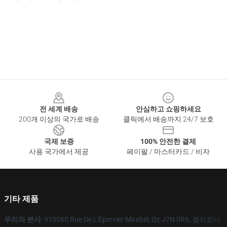
Footer
전 세계 배송
안심하고 쇼핑하세요
200개 이상의 국가로 배송
클릭에서 배송까지 24/7 보호
국제 보증
100% 안전한 결제
사용 국가에서 제공
페이팔 / 마스터카드 / 비자
기타 제품
우리의 본사
: 910060 Rue De L'Epervier Mirabel, Qc J7N 0R6, 캘리포니