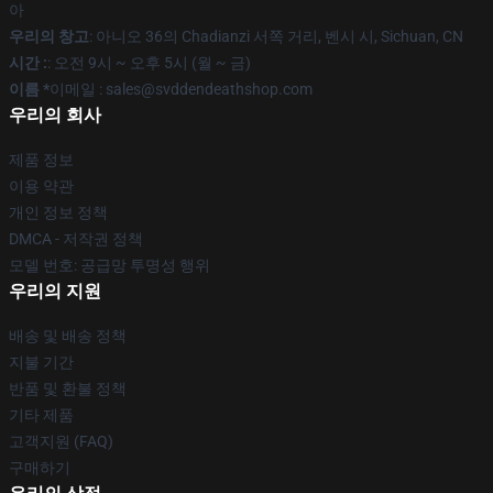
아
우리의 창고
: 아니오 36의 Chadianzi 서쪽 거리, 벤시 시, Sichuan, CN
시간 :
: 오전 9시 ~ 오후 5시 (월 ~ 금)
이름 *
이메일 : sales@svddendeathshop.com
우리의 회사
제품 정보
이용 약관
개인 정보 정책
DMCA - 저작권 정책
모델 번호: 공급망 투명성 행위
우리의 지원
배송 및 배송 정책
지불 기간
반품 및 환불 정책
기타 제품
고객지원 (FAQ)
구매하기