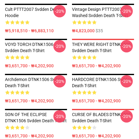
Cult PTTT2007 Svdden Death
Vintage Design PTTT2007
-20%
-20%
Hoodie
Washed Svdden Death T-Shirt
₩5,918,510 - ₩6,883,110
₩4,823,000
$35
VOYD TORCH DTNK1506
THEY WERE RIGHT DTNK1506
-20%
-20%
Svdden Death T-Shirt
Svdden Death T-Shirt
₩3,651,700 - ₩4,202,900
₩3,651,700 - ₩4,202,900
Archdemon DTNK1506 Svdden
HARDCORE DTNK1506 Svdden
-20%
-20%
Death T-Shirt
Death T-Shirt
₩3,651,700 - ₩4,202,900
₩3,651,700 - ₩4,202,900
SON OF THE ECLIPSE
CURSE OF BLADES DTNK1506
-20%
-20%
DTNK1506 Svdden Death T-Shirt
Svdden Death T-Shirt
₩3,651,700 - ₩4,202,900
₩3,651,700 - ₩4,202,900