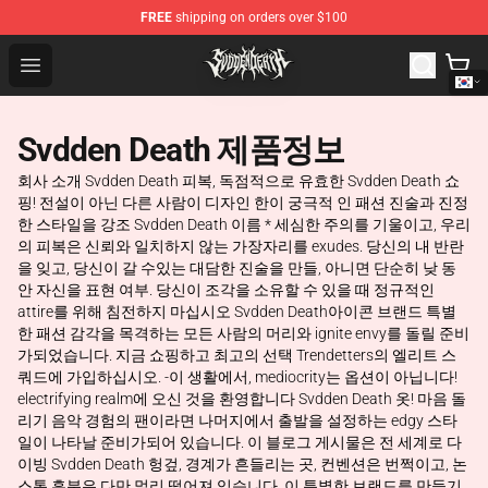
FREE
shipping on orders over $100
Svdden Death Shop - Official Svdden Death Merchandise
Open menu
Svdden Death 제품정보
회사 소개 Svdden Death 피복, 독점적으로 유효한 Svdden Death 쇼
핑! 전설이 아닌 다른 사람이 디자인 한이 궁극적 인 패션 진술과 진정
한 스타일을 강조 Svdden Death 이름 * 세심한 주의를 기울이고, 우리
의 피복은 신뢰와 일치하지 않는 가장자리를 exudes. 당신의 내 반란
을 잊고, 당신이 갈 수있는 대담한 진술을 만들, 아니면 단순히 낮 동
안 자신을 표현 여부. 당신이 조각을 소유할 수 있을 때 정규적인
attire를 위해 침전하지 마십시오 Svdden Death아이콘 브랜드 특별
한 패션 감각을 목격하는 모든 사람의 머리와 ignite envy를 돌릴 준비
가되었습니다. 지금 쇼핑하고 최고의 선택 Trendetters의 엘리트 스
쿼드에 가입하십시오. -이 생활에서, mediocrity는 옵션이 아닙니다!
electrifying realm에 오신 것을 환영합니다 Svdden Death 옷! 마음 돌
리기 음악 경험의 팬이라면 나머지에서 출발을 설정하는 edgy 스타
일이 나타날 준비가되어 있습니다. 이 블로그 게시물은 전 세계로 다
이빙 Svdden Death 헝겊, 경계가 흔들리는 곳, 컨벤션은 번쩍이고, 논
스톱 흥분은 다만 멀리 떨어져 있습니다. 이 특별한 브랜드를 만들기