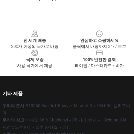
Footer
전 세계 배송
안심하고 쇼핑하세요
200개 이상의 국가로 배송
클릭에서 배송까지 24/7 보호
국제 보증
100% 안전한 결제
사용 국가에서 제공
페이팔 / 마스터카드 / 비자
기타 제품
우리의 본사
: 910060 Rue De L'Epervier Mirabel, Qc J7N 0R6, 캘리포니
아
우리의 창고
: 아니오 36의 Chadianzi 서쪽 거리, 벤시 시, Sichuan, CN
시간 :
: 오전 9시 ~ 오후 5시 (월 ~ 금)