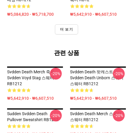
₩5,084,820 - ₩5,718,700
₩5,642,910 - ₩6,607,510
더 보기
관련 상품
Svdden Death Merch 죽음
Svdden Death 팟캐스트
-20%
-20%
Svdden Voyd Stag 스웨터
Svdden Death Unborn 스웨터
RB1212
스웨터 RB1212
₩5,642,910 - ₩6,607,510
₩5,642,910 - ₩6,607,510
Sudden Svdden Death
Svdden Death Merch 스웨터
-20%
-20%
Pullover Sweatshirt RB1212
스웨터 RB1212