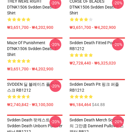
THEY WERE RIGHT
CURSE OF BLADES
-20%
-20%
DTNK1506 Svdden Death T-
DTNK1506 Svdden Death T-
Shirt
Shirt
₩3,651,700 - ₩4,202,900
₩3,651,700 - ₩4,202,900
Maze Of Punishment
Svdden Death Fitted Poster
-20%
-20%
DTNK1506 Svdden Death T-
RB1212
Shirt
₩2,728,440 - ₩6,325,020
₩3,651,700 - ₩4,202,900
SVDDEN 딜 블레이즈 플랫 마
Svdden Death Pit 핑크 퍼즐
-20%
스크 RB1212
RB1212
₩2,740,842 - ₩3,100,500
₩6,184,464
$44.88
Svdden Death 팟캐스트
Svdden Death Merch Screams
-20%
-20%
Svdden Death Unborn Pullover
의 그만큼 Damned Pullover 스
배낭 RB1212
웨터 RB12