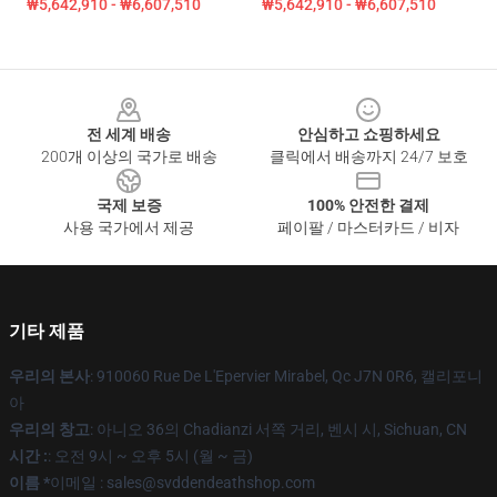
₩5,642,910 - ₩6,607,510
₩5,642,910 - ₩6,607,510
Footer
전 세계 배송
안심하고 쇼핑하세요
200개 이상의 국가로 배송
클릭에서 배송까지 24/7 보호
국제 보증
100% 안전한 결제
사용 국가에서 제공
페이팔 / 마스터카드 / 비자
기타 제품
우리의 본사
: 910060 Rue De L'Epervier Mirabel, Qc J7N 0R6, 캘리포니
아
우리의 창고
: 아니오 36의 Chadianzi 서쪽 거리, 벤시 시, Sichuan, CN
시간 :
: 오전 9시 ~ 오후 5시 (월 ~ 금)
이름 *
이메일 : sales@svddendeathshop.com