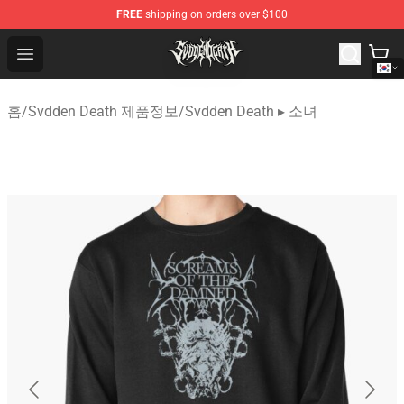
FREE
shipping on orders over $100
Svdden Death Shop - Official Svdden Death Merchandise
Open menu
홈
/
Svdden Death 제품정보
/
Svdden Death ▸ 소녀