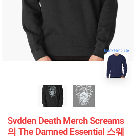
blank template
Svdden Death Merch Screams
의 The Damned Essential 스웨