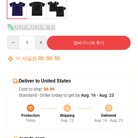
사이즈 가이드 보기
Quantity
장바구니에 추가
이 세일은
02
:
03
:
54
Deliver to United States
Cost to ship:
$6.99
Standard - Order today to get by
Aug. 16 - Aug. 23
Production
Shipping
Delivered
Today
Aug. 12
Aug. 16 - Aug. 23