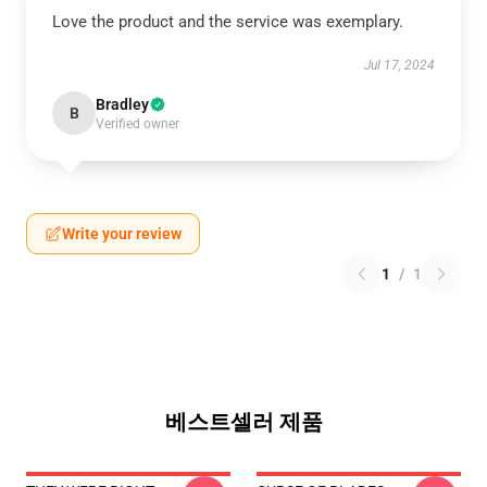
Love the product and the service was exemplary.
Jul 17, 2024
Bradley
B
Verified owner
Write your review
1
/
1
베스트셀러 제품