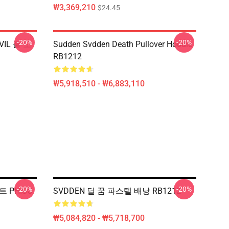
₩3,369,210
$24.45
-20%
-20%
EVIL 풀 오
Sudden Svdden Death Pullover Hoodie
RB1212
₩5,918,510 - ₩6,883,110
-20%
-20%
트 PHISO
SVDDEN 딜 꿈 파스텔 배낭 RB1212
₩5,084,820 - ₩5,718,700