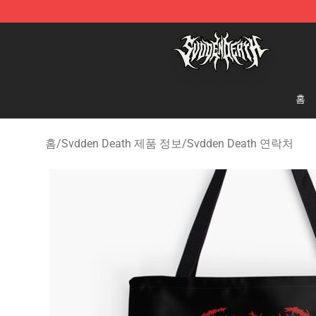
Svdden Death Shop - Official Svdden Death Merchandi
홈
홈
/
Svdden Death 제품 정보
/
Svdden Death 연락처