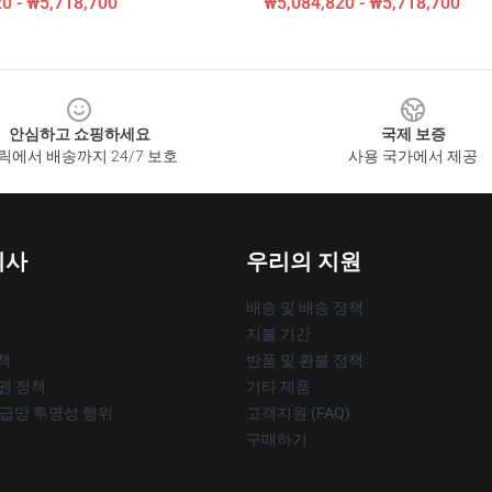
0 - ₩5,718,700
₩5,084,820 - ₩5,718,700
안심하고 쇼핑하세요
국제 보증
릭에서 배송까지 24/7 보호
사용 국가에서 제공
회사
우리의 지원
배송 및 배송 정책
지불 기간
책
반품 및 환불 정책
작권 정책
기타 제품
공급망 투명성 행위
고객지원 (FAQ)
구매하기