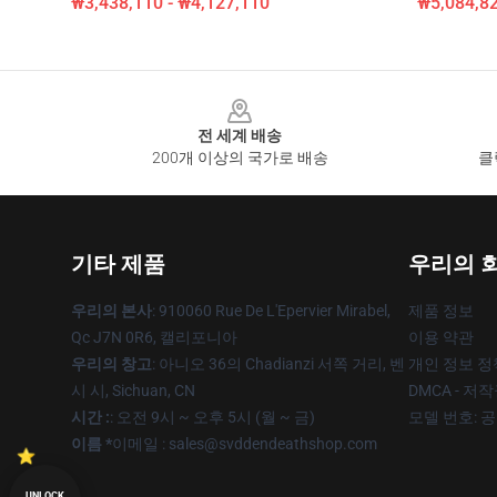
₩3,438,110 - ₩4,127,110
₩5,084,82
Footer
전 세계 배송
200개 이상의 국가로 배송
클
기타 제품
우리의 
우리의 본사
: 910060 Rue De L'Epervier Mirabel,
제품 정보
Qc J7N 0R6, 캘리포니아
이용 약관
우리의 창고
: 아니오 36의 Chadianzi 서쪽 거리, 벤
개인 정보 정
시 시, Sichuan, CN
DMCA - 저
시간 :
: 오전 9시 ~ 오후 5시 (월 ~ 금)
모델 번호: 
이름 *
이메일 : sales@svddendeathshop.com
UNLOCK