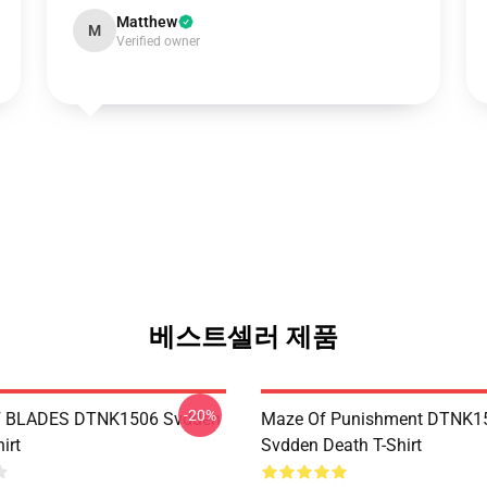
Matthew
M
Verified owner
베스트셀러 제품
-20%
 BLADES DTNK1506 Svdden
Maze Of Punishment DTNK1
irt
Svdden Death T-Shirt