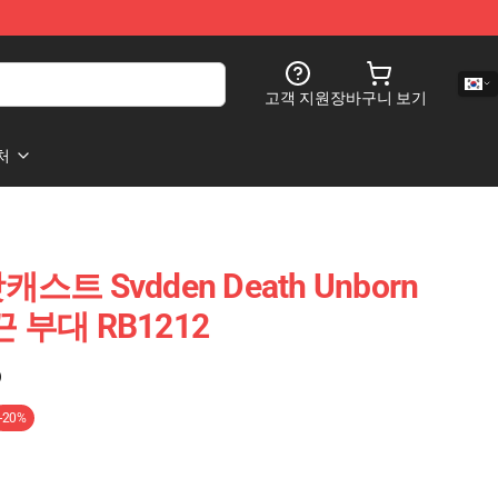
고객 지원
장바구니 보기
처
팟캐스트 Svdden Death Unborn
 부대 RB1212
)
-20%