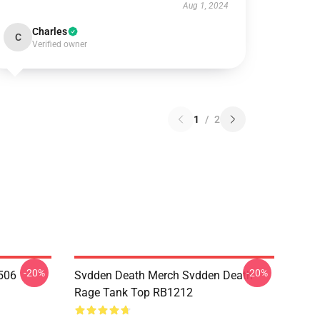
Aug 1, 2024
Charles
C
Verified owner
1
/
2
-20%
-20%
506
Svdden Death Merch Svdden Death
Rage Tank Top RB1212