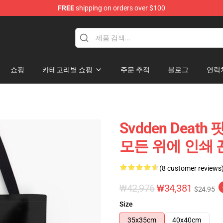
FREE
shipping on orders over $100
se Store
쇼핑
카테고리별 쇼핑
주문 추적
블로그
연락
Svdden Death 
모든 위에 인쇄 끈
(8 customer reviews
₩42,976
₩34,381
$24.95
Size
35x35cm
40x40cm