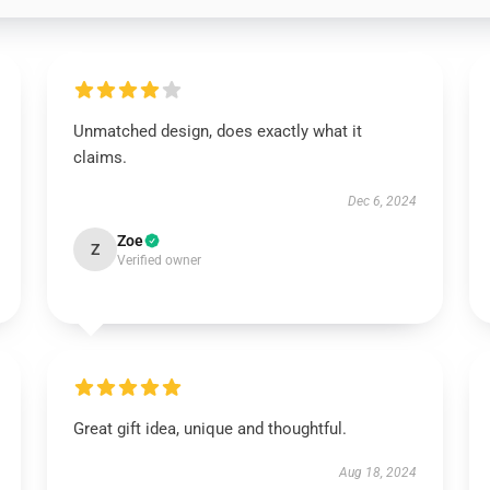
Unmatched design, does exactly what it
claims.
Dec 6, 2024
Zoe
Z
Verified owner
Great gift idea, unique and thoughtful.
Aug 18, 2024