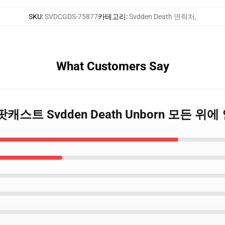
SKU
:
SVDCGDS-75877
카테고리
:
Svdden Death 연락처
,
What Customers Say
eath 팟캐스트 Svdden Death Unborn 모든 