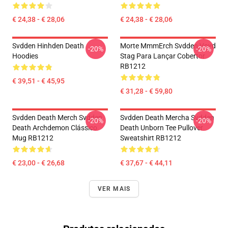
€ 24,38 - € 28,06
€ 24,38 - € 28,06
Svdden Hinhden Death
Morte MmmErch Svdden Voyd
-20%
-20%
Hoodies
Stag Para Lançar Cobertor
RB1212
€ 39,51 - € 45,95
€ 31,28 - € 59,80
Svdden Death Merch Svdden
Svdden Death Mercha Svdden
-20%
-20%
Death Archdemon Clássico
Death Unborn Tee Pullover
Mug RB1212
Sweatshirt RB1212
€ 23,00 - € 26,68
€ 37,67 - € 44,11
VER MAIS