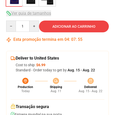
Ver guia de tamanhos
Quantity
ADICIONAR AO CARRINHO
Esta promoção termina em
04
:
07
:
54
Deliver to United States
Cost to ship:
$6.99
Standard - Order today to get by
Aug. 15 - Aug. 22
Production
Shipping
Delivered
Today
Aug. 11
Aug. 15 - Aug. 22
Transação segura
Entrega mundial na sua porta