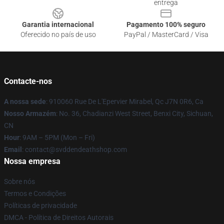
entrega
Garantia internacional
Pagamento 100% seguro
Oferecido no país de uso
PayPal / MasterCard / Visa
Contacte-nos
A nossa sede
: 910060 Rue De L'Epervier Mirabel, Qc J7N 0R6, Ca
Nosso Armazém
: No. 36, Chadianzi West Street, Benxi City, Sichuan,
CN
Hour
: 9AM – 5PM (Mon – Fri)
Email
: contact@svddendeathshop.com
Nossa empresa
Sobre nós
Termos e Condições
Políticas de privacidade
DMCA - Política de Direitos Autorais