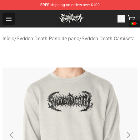
FREE
shipping on orders over $100
Svdden Death Shop - Official Svdden Death Merchandise
Open menu
Início
/
Svdden Death Pano de pano
/
Svdden Death Camiseta