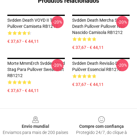
Produtos relacionados
Svdden Death VOYD II Tee
Svdden Death Mercha Svdden
-20%
-20%
Pullover Camiseta RB1212
Death Pullover Pullover Não
Nascido Camisola RB1212
€ 37,67 - € 44,11
€ 37,67 - € 44,11
Morte MmmErch Svdden Voyd
Svdden Death Revisão De
-20%
-20%
Stag Para Pullover Sweatshirt
Pulôver Essencial RB1212
RB1212
€ 37,67 - € 44,11
€ 37,67 - € 44,11
Footer
Envio mundial
Compre com confiança
Enviamos para mais de 200 países
Protegido 24/7, do clique à