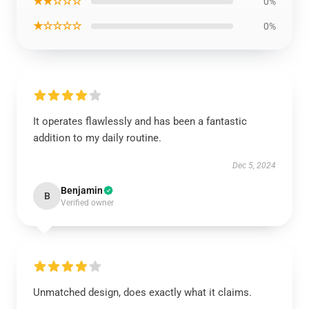
★★☆☆☆
0%
★☆☆☆☆
0%
It operates flawlessly and has been a fantastic
addition to my daily routine.
Dec 5, 2024
Benjamin
B
Verified owner
Unmatched design, does exactly what it claims.