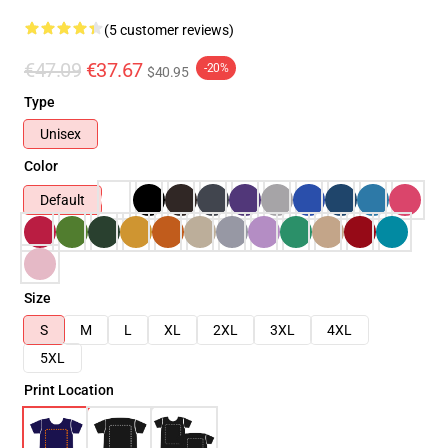
(5 customer reviews)
€47.09
€37.67
-20%
$40.95
Type
Unisex
Color
Default
Size
S
M
L
XL
2XL
3XL
4XL
5XL
Print Location