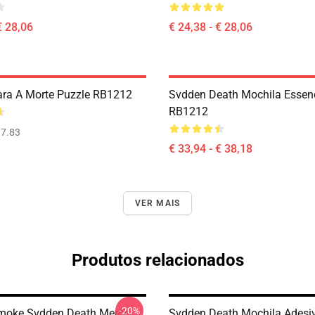
€ 28,06
€ 24,38 - € 28,06
ra A Morte Puzzle RB1212
Svdden Death Mochila Essenc
RB1212
7.83
€ 33,94 - € 38,18
VER MAIS
Produtos relacionados
-20%
moke Svdden Death Merch
Svdden Death Mochila Adesi