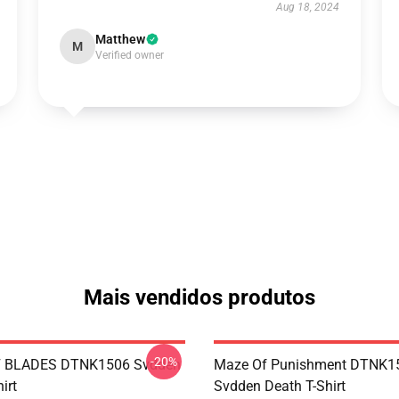
Aug 18, 2024
Matthew
M
Verified owner
Mais vendidos produtos
-20%
 BLADES DTNK1506 Svdden
Maze Of Punishment DTNK1
irt
Svdden Death T-Shirt