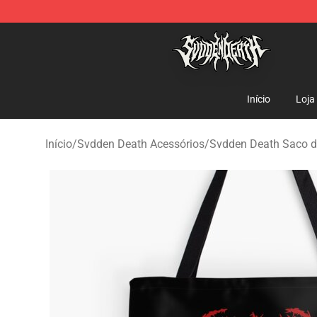
Svdden Death Shop - Official Svdden Death Merchandi
Início
Loja
Início
/
Svdden Death Acessórios
/
Svdden Death Saco d