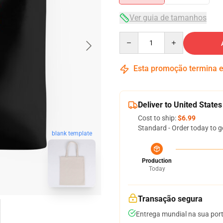
Ver guia de tamanhos
Quantity
Esta promoção termina
Deliver to United States
Cost to ship:
$6.99
Standard - Order today to g
blank template
Production
Today
Transação segura
Entrega mundial na sua por