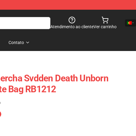
Atendimento ao cliente
Ver carrinho
Contato
ercha Svdden Death Unborn
Tote Bag RB1212
)