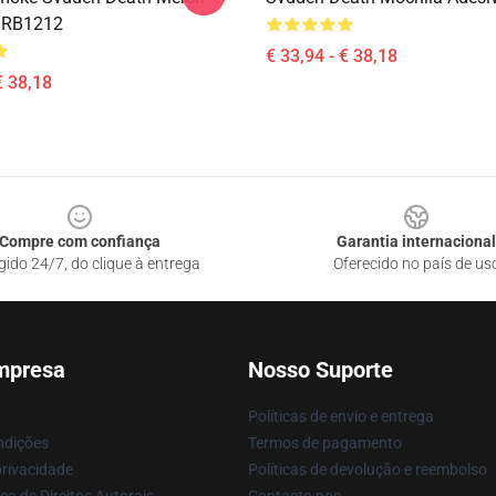
 RB1212
€ 33,94 - € 38,18
€ 38,18
Compre com confiança
Garantia internacional
gido 24/7, do clique à entrega
Oferecido no país de us
mpresa
Nosso Suporte
Políticas de envio e entrega
ndições
Termos de pagamento
privacidade
Políticas de devolução e reembolso