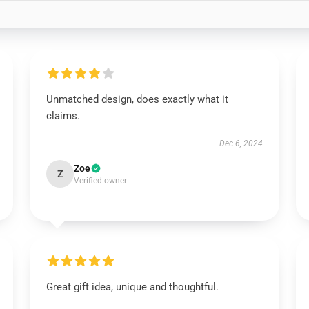
Unmatched design, does exactly what it
claims.
Dec 6, 2024
Zoe
Z
Verified owner
Great gift idea, unique and thoughtful.