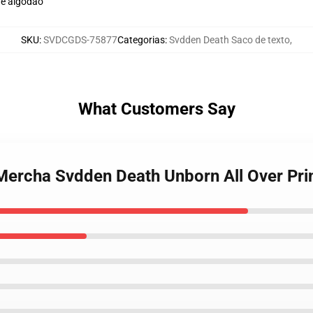
de algodão
SKU
:
SVDCGDS-75877
Categorias
:
Svdden Death Saco de texto
,
What Customers Say
Mercha Svdden Death Unborn All Over Pri