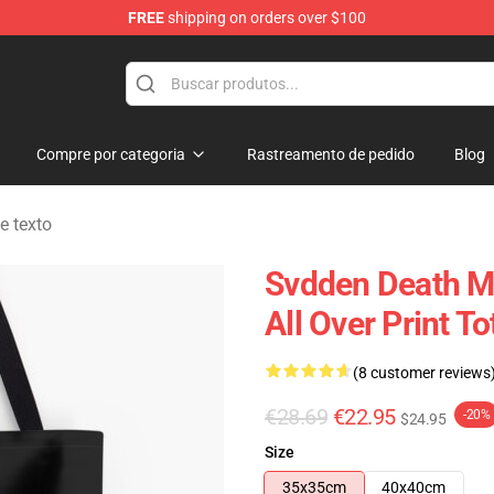
FREE
shipping on orders over $100
se Store
Compre por categoria
Rastreamento de pedido
Blog
e texto
Svdden Death M
All Over Print 
(8 customer reviews
€28.69
€22.95
-20%
$24.95
Size
35x35cm
40x40cm