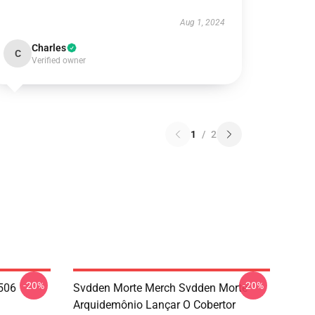
Aug 1, 2024
Charles
C
Verified owner
1
/
2
-20%
-20%
506
Svdden Morte Merch Svdden Morte
Arquidemônio Lançar O Cobertor