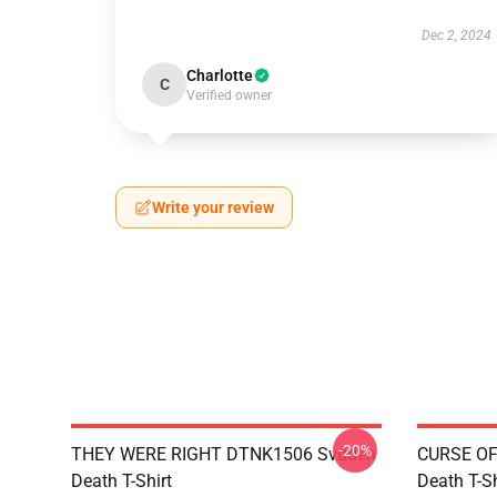
Dec 2, 2024
Charlotte
C
Verified owner
Write your review
-20%
THEY WERE RIGHT DTNK1506 Svdden
CURSE OF
Death T-Shirt
Death T-Sh