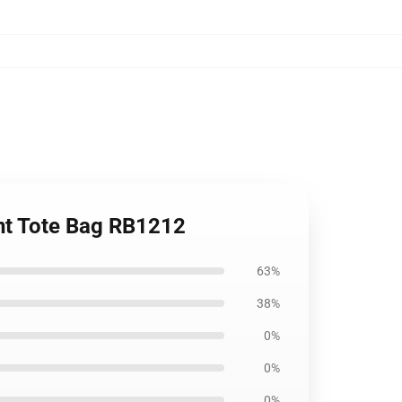
nt Tote Bag RB1212
63%
38%
0%
0%
0%