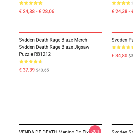
€ 24,38 - € 28,06
€ 24,38 - 
Svdden Death Rage Blaze Merch
Svdden Pa
Svdden Death Rage Blaze Jigsaw
Puzzle RB1212
€ 34,80
$3
€ 37,39
$40.65
-20%
VENDA DE DEATH Menino Do Eixo
Svdden S