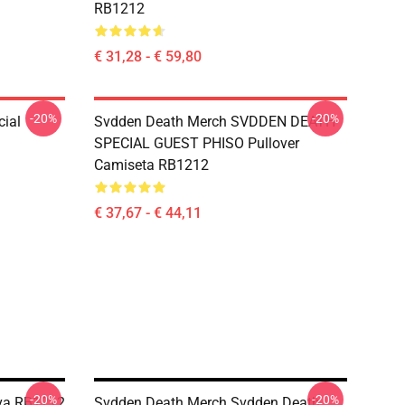
RB1212
€ 31,28 - € 59,80
-20%
-20%
ial
Svdden Death Merch SVDDEN DEATH
SPECIAL GUEST PHISO Pullover
Camiseta RB1212
€ 37,67 - € 44,11
-20%
-20%
va RB1212
Svdden Death Merch Svdden Death