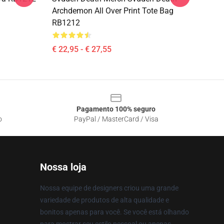
Archdemon All Over Print Tote Bag
RB1212
€ 22,95 - € 27,55
Pagamento 100% seguro
o
PayPal / MasterCard / Visa
Nossa loja
Nossa equipe de designers criou uma grande
variedade de produtos de alta qualidade e
bonitos apenas para você. Se você está olhando