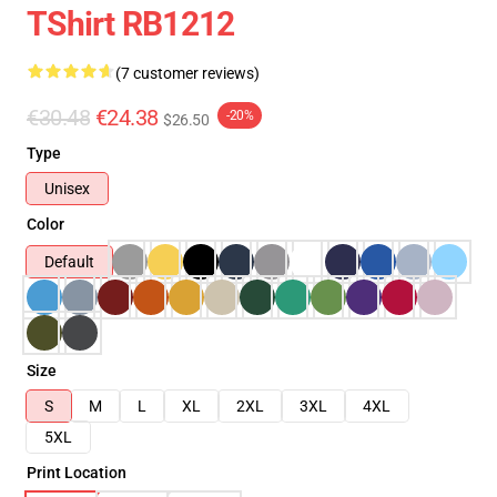
TShirt RB1212
(7 customer reviews)
€30.48
€24.38
-20%
$26.50
Type
Unisex
Color
Default
Size
S
M
L
XL
2XL
3XL
4XL
5XL
Print Location