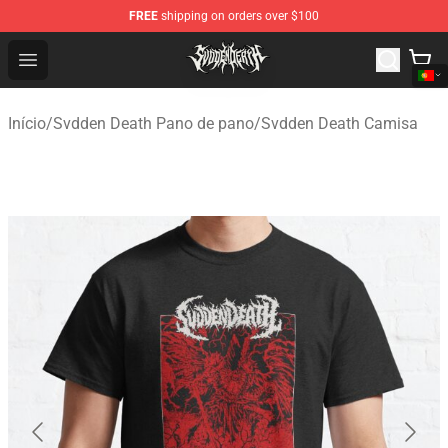
FREE
shipping on orders over $100
Svdden Death Shop - Official Svdden Death Merchandise
Open menu
Início
/
Svdden Death Pano de pano
/
Svdden Death Camisa