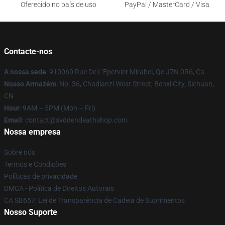
Oferecido no país de uso
PayPal / MasterCard / Visa
Contacte-nos
A nossa sede
: 910060 Rue De L'Epervier Mirabel, Qc J7N 0R6, Ca
Nosso Armazém
: No. 36, Chadianzi West Street, Benxi City, Sichuan,
CN
Hour
: 9AM – 5PM (Mon – Fri)
Email
: contact@svddendeathshop.com
Nossa empresa
Sobre nós
Termos e Condições
Políticas de privacidade
DMCA - Política de Direitos Autorais
CA SB657: Lei de Transparência de Cadeia de Suprimentos
Nosso Suporte