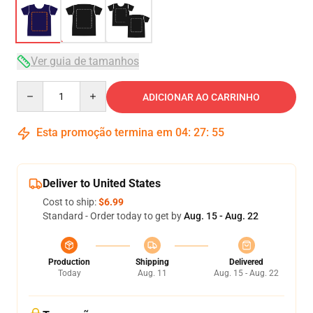
Ver guia de tamanhos
Quantity
ADICIONAR AO CARRINHO
Esta promoção termina em
04
:
27
:
54
Deliver to United States
Cost to ship:
$6.99
Standard - Order today to get by
Aug. 15 - Aug. 22
Production
Shipping
Delivered
Today
Aug. 11
Aug. 15 - Aug. 22