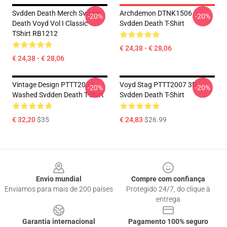
Svdden Death Merch Svdden
Archdemon DTNK1506
-20%
-20%
Death Voyd Vol I Classic
Svdden Death T-Shirt
TShirt RB1212
€ 24,38 - € 28,06
€ 24,38 - € 28,06
Vintage Design PTTT2007
Voyd Stag PTTT2007 3D
-20%
-20%
Washed Svdden Death T-Shirt
Svdden Death T-Shirt
€ 32,20
$35
€ 24,83
$26.99
Footer
Envio mundial
Compre com confiança
Enviamos para mais de 200 países
Protegido 24/7, do clique à
entrega
Garantia internacional
Pagamento 100% seguro