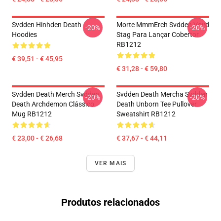
Svdden Hinhden Death
Morte MmmErch Svdden Voyd
-20%
-20%
Hoodies
Stag Para Lançar Cobertor
RB1212
€ 39,51 - € 45,95
€ 31,28 - € 59,80
Svdden Death Merch Svdden
Svdden Death Mercha Svdden
-20%
-20%
Death Archdemon Clássico
Death Unborn Tee Pullover
Mug RB1212
Sweatshirt RB1212
€ 23,00 - € 26,68
€ 37,67 - € 44,11
VER MAIS
Produtos relacionados