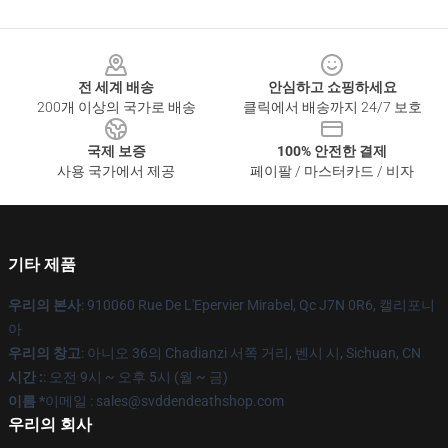
Footer
전 세계 배송
안심하고 쇼핑하세요
200개 이상의 국가로 배송
클릭에서 배송까지 24/7 보호
국제 보증
100% 안전한 결제
사용 국가에서 제공
페이팔 / 마스터카드 / 비자
기타 제품
우리의 본사
: 910060 Rue De L'Epervier Mirabel, Qc J7N 0R6, 캘리포니
아
우리의 창고
: 아니오 36의 Chadianzi 서쪽 거리, 벤시 시, Sichuan, CN
시간 :
: 오전 9시 ~ 오후 5시 (월 ~ 금)
이름 *
이메일 : sales@svddendeathshop.com
우리의 회사