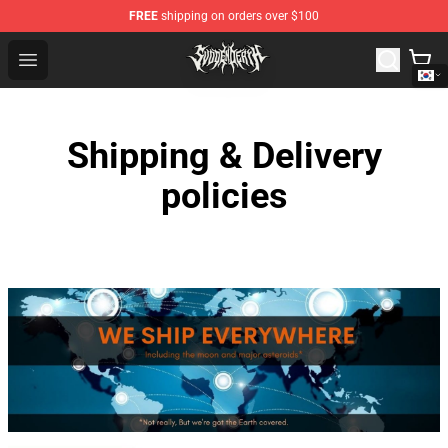
FREE
shipping on orders over $100
Svdden Death Shop - Official Svdden Death Merchandise
Open menu
Shipping & Delivery
policies